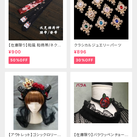
【在庫限り】和風 和柄帯/ネクタ
クラシカルジュエリーパーツ
イ/リボン（狐面/金魚
¥900
¥896
50%OFF
30%OFF
【アウトレット】ゴシックロリータ
【在庫限り】バラワッペンチョーカ