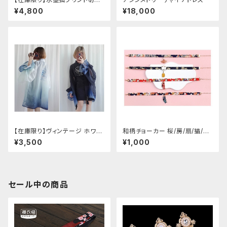
サイドバックルワイドパンツ（Lサ
¥4,800
¥18,000
イズ
【在庫限り】ヴィンテージ ホワイ
和柄チョーカー 桜/房/扇/猫/こ
トタイガー チョンサム ショートス
いのぼり
¥3,500
¥1,000
リーブ
セール中の商品