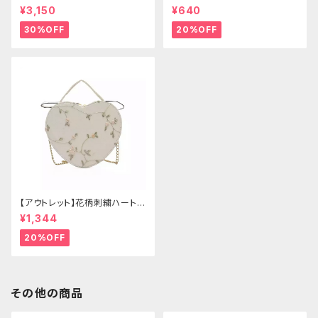
ゴールドクラウン＆ホーン(ヴェ
ー
¥3,150
¥640
ール付き)
30%OFF
20%OFF
【アウトレット】花柄刺繍ハートバ
ッグ
¥1,344
20%OFF
その他の商品