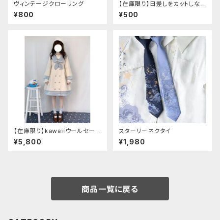
ヴィンテージクローリング
【在庫限り】日差しをカットしな
がら手元もオシャレに♪ UVア
¥800
¥500
ームカバー ブラック レース
付き
【在庫限り】kawaiiウールセーラ
スターリーネクタイ
ージャケット(胸元リボン付き) M
¥5,800
¥1,980
サイズ
商品一覧に戻る