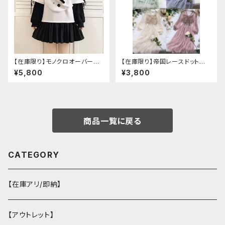
【在庫限り】モノクロオーバーサ
【在庫限り】帝国レースドットワ
イズパンダパーカー
ンピース
¥5,800
¥3,800
商品一覧に戻る
CATEGORY
【在庫アリ/即納】
【アウトレット】