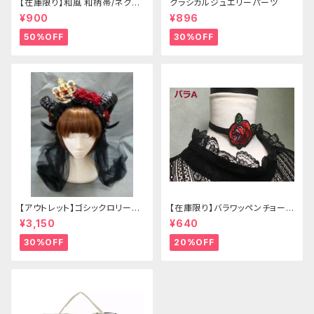
【在庫限り】和風 和柄帯/ネクタ
クラシカルジュエリーパーツ
イ/リボン（狐面/金魚
¥900
¥896
50%OFF
30%OFF
【アウトレット】ゴシックロリータ
【在庫限り】バラワッペンチョーカ
ゴールドクラウン＆ホーン(ヴェ
ー
¥3,150
¥640
ール付き)
30%OFF
20%OFF