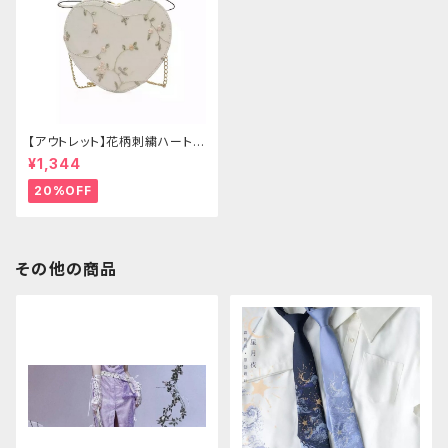
【アウトレット】花柄刺繍ハートバ
ッグ
¥1,344
20%OFF
その他の商品