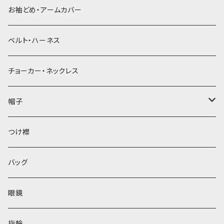
お袖どめ・アームカバー
ベルト・ハーネス
チョーカー・ネックレス
帽子
ベレー帽
つけ襟
バッグ
眼鏡
指輪