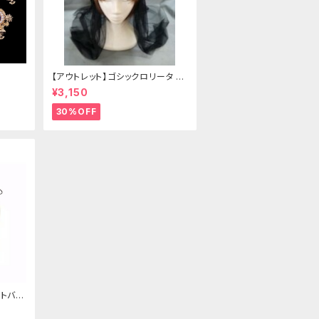
【アウトレット】ゴシックロリータ ゴ
ールドクラウン＆ホーン(ヴェール
¥3,150
付き)
30%OFF
トバッ