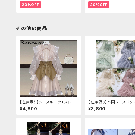
20%OFF
20%OFF
その他の商品
【在庫限り】シースルーウエストベ
【在庫限り】帝国レースドッ
ルトワンピースセットアップ（ライト
ース
¥4,800
¥3,800
ピンク：Lサイズ