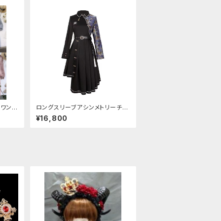
トワンピ
ロングスリーブアシンメトリーチャ
イナドレス
¥16,800