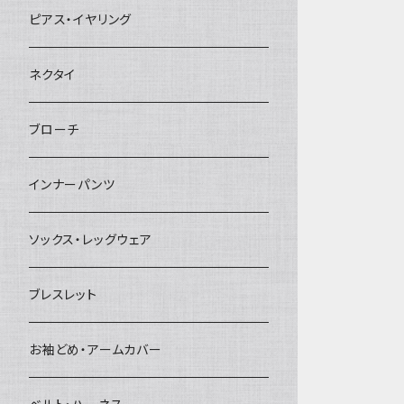
ヘアクリップ
ピアス・イヤリング
ヘッドドレス・カチューシャ
ネクタイ
ヘアゴム
ブローチ
簪
インナーパンツ
ソックス・レッグウェア
ブレスレット
お袖どめ・アームカバー