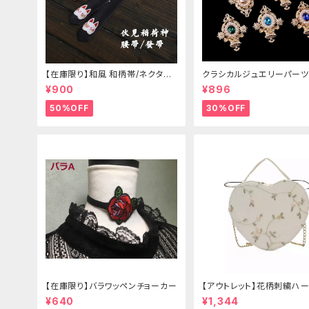
【在庫限り】和風 和柄帯/ネクタイ/
クラシカルジュエリーパーツ
リボン（狐面/金魚
¥900
¥896
50%OFF
30%OFF
【在庫限り】バラワッペンチョーカー
【アウトレット】花柄刺繍ハー
グ
¥640
¥1,344