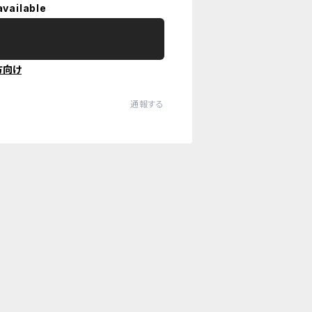
available
方向け
通報する