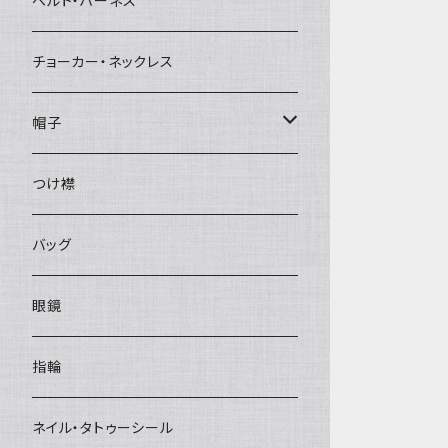
ベルト・ハーネス
チョーカー・ネックレス
帽子
ベレー帽
つけ襟
バッグ
眼鏡
指輪
ネイル・タトゥーシール