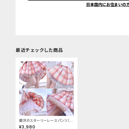
日本国内にお住まいの
最近チェックした商品
銀河のスターリーレースパンツ（ド
ロワーズ）
¥3,980