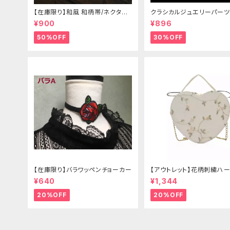
【在庫限り】和風 和柄帯/ネクタイ/
クラシカルジュエリーパーツ
リボン（狐面/金魚
¥900
¥896
50%OFF
30%OFF
【在庫限り】バラワッペンチョーカー
【アウトレット】花柄刺繍ハー
グ
¥640
¥1,344
20%OFF
20%OFF