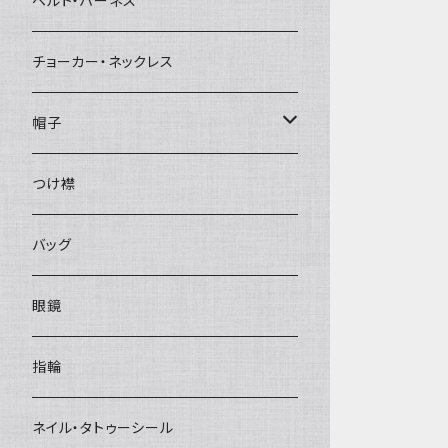
ベルト・ハーネス
チョーカー・ネックレス
帽子
ベレー帽
つけ襟
バッグ
眼鏡
指輪
ネイル・タトゥーシール