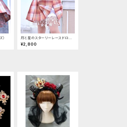
ズ）
月と星のスターリーレースドロワ
ーズ
¥2,800