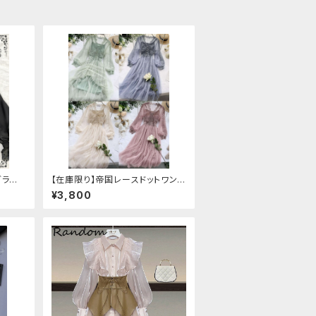
ブラウ
【在庫限り】帝国レースドットワンピ
ース
¥3,800