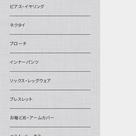
ヘアクリップ
ピアス・イヤリング
ヘッドドレス・カチューシャ
ネクタイ
ヘアゴム
ブローチ
簪
インナーパンツ
ソックス・レッグウェア
ブレスレット
お袖どめ・アームカバー