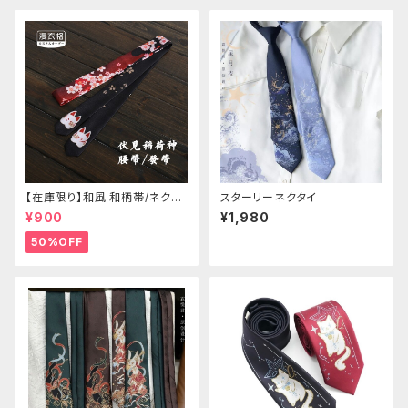
【在庫限り】和風 和柄帯/ネクタ
スターリーネクタイ
イ/リボン（狐面/金魚
¥900
¥1,980
50%OFF