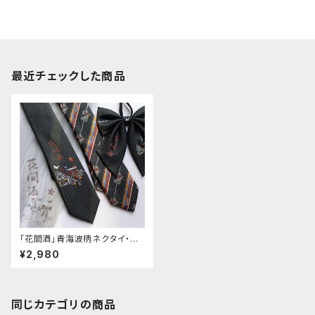
最近チェックした商品
「花間酒」青海波柄ネクタイ・リ
ボン
¥2,980
同じカテゴリの商品