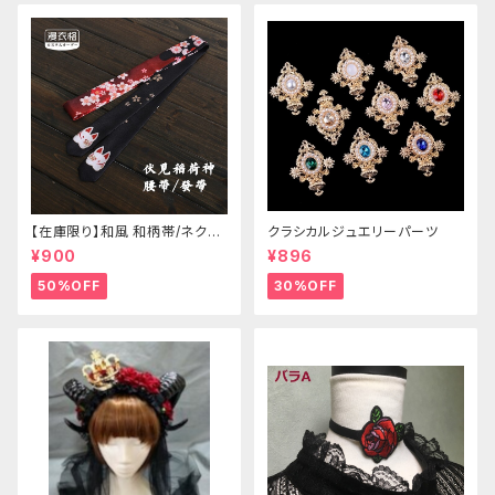
【在庫限り】和風 和柄帯/ネクタ
クラシカルジュエリーパーツ
イ/リボン（狐面/金魚
¥900
¥896
50%OFF
30%OFF