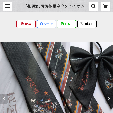
「花間酒」青海波柄ネクタイ・リボン |
Milky Rag
保存
シェア
LINE
ポスト