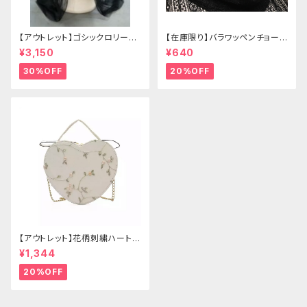
【アウトレット】ゴシックロリータ
【在庫限り】バラワッペンチョーカ
ゴールドクラウン＆ホーン(ヴェ
ー
¥3,150
¥640
ール付き)
30%OFF
20%OFF
【アウトレット】花柄刺繍ハートバ
ッグ
¥1,344
20%OFF