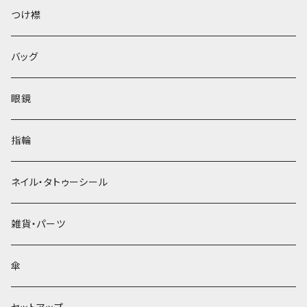
ベレー帽
つけ襟
バッグ
眼鏡
指輪
ネイル・タトゥーシール
雑貨・パーツ
傘