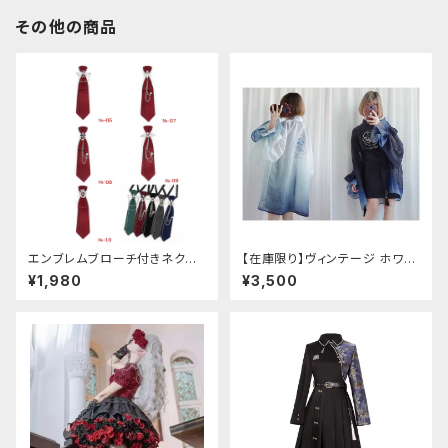
その他の商品
エンブレムブローチ付きネクタ
【在庫限り】ヴィンテージ ホワイ
イ(レッド)
トタイガー チョンサム ショートス
¥1,980
¥3,500
リーブ