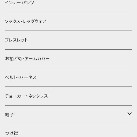
簪
インナーパンツ
ソックス・レッグウェア
ブレスレット
お袖どめ・アームカバー
ベルト・ハーネス
チョーカー・ネックレス
帽子
ベレー帽
つけ襟