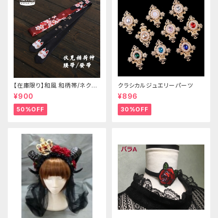
【在庫限り】和風 和柄帯/ネクタ
クラシカルジュエリーパーツ
イ/リボン（狐面/金魚
¥900
¥896
50%OFF
30%OFF