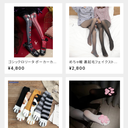
ゴシックロリータ ポーカーカー
めちゃ暖 裏起毛フェイクストッ
ド柄 プリントタイツ
キング
¥4,800
¥2,800