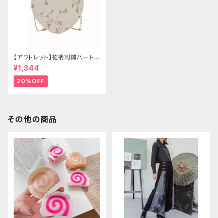
【アウトレット】花柄刺繍ハートバ
ッグ
¥1,344
20%OFF
その他の商品