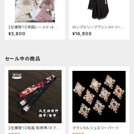
【在庫限り】帝国レースドットワ
ロングスリーブアシンメトリーチ
ンピース
ャイナドレス
¥3,800
¥16,800
セール中の商品
【在庫限り】和風 和柄帯/ネクタ
クラシカルジュエリーパーツ
イ/リボン（狐面/金魚