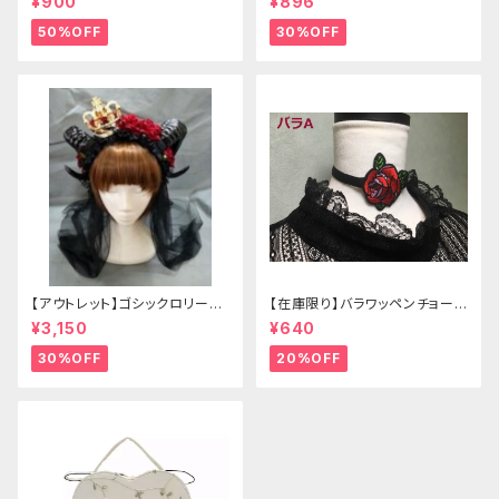
¥900
¥896
50%OFF
30%OFF
【アウトレット】ゴシックロリータ
【在庫限り】バラワッペンチョーカ
ゴールドクラウン＆ホーン(ヴェ
ー
¥3,150
¥640
ール付き)
30%OFF
20%OFF