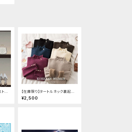
ストベ
【在庫限り】タートルネック裏起毛
ライト
セーター
¥2,500