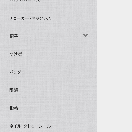
ベルト・ハーネス
チョーカー・ネックレス
帽子
ベレー帽
つけ襟
バッグ
眼鏡
指輪
ネイル・タトゥーシール