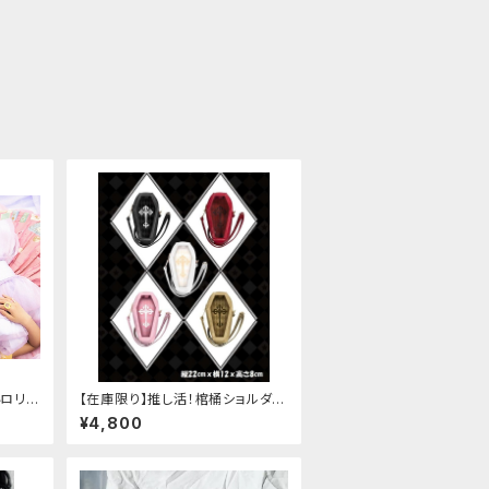
いロリ
【在庫限り】推し活！棺桶ショルダー
ウノッ
バッグ
¥4,800