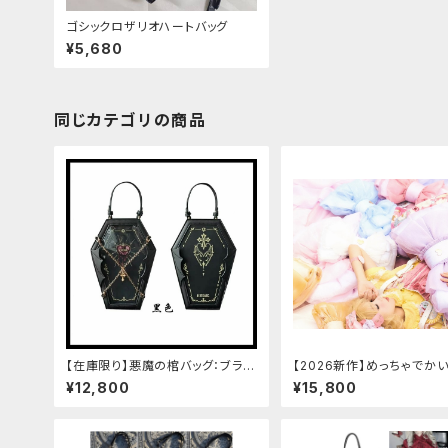
ゴシックロザリオハートバッグ
¥5,680
同じカテゴリの商品
【在庫限り】悪魔の棺バッグ：ブラッ
【2026新作】めっちゃでか
ク
ータリボンバッグ[メッシュボ
¥12,800
¥15,800
トブックバッグ]