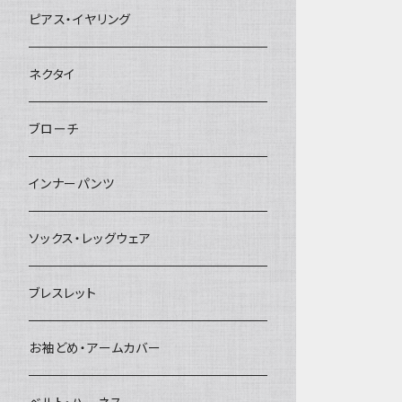
ヘアクリップ
ピアス・イヤリング
ヘッドドレス・カチューシャ
ネクタイ
ヘアゴム
ブローチ
簪
インナーパンツ
ソックス・レッグウェア
ブレスレット
お袖どめ・アームカバー