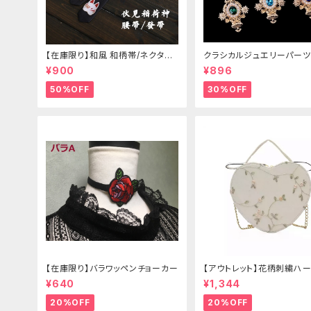
【在庫限り】和風 和柄帯/ネクタイ/
クラシカルジュエリーパーツ
リボン（狐面/金魚
¥900
¥896
50%OFF
30%OFF
【在庫限り】バラワッペンチョーカー
【アウトレット】花柄刺繍ハー
グ
¥640
¥1,344
20%OFF
20%OFF