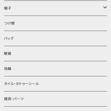
帽子
ベレー帽
つけ襟
バッグ
眼鏡
指輪
ネイル・タトゥーシール
雑貨・パーツ