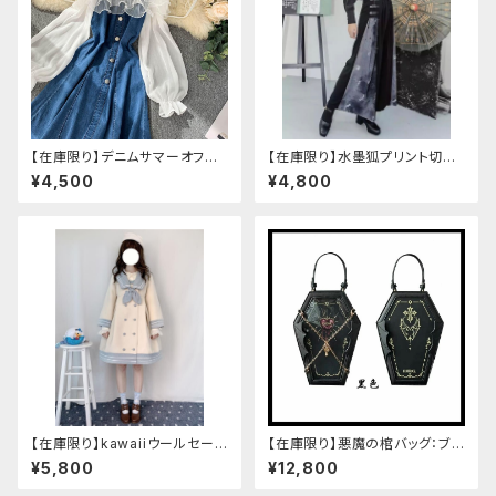
【在庫限り】デニムサマーオフシ
【在庫限り】水墨狐プリント切替
ョルダーワンピース（ミニ丈
サイドバックルワイドパンツ（Lサ
¥4,500
¥4,800
イズ
【在庫限り】kawaiiウールセーラ
【在庫限り】悪魔の棺バッグ：ブラ
ージャケット(胸元リボン付き) M
ック
¥5,800
¥12,800
サイズ