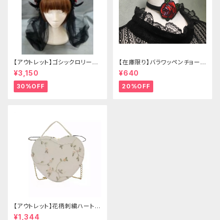
【アウトレット】ゴシックロリータ
【在庫限り】バラワッペンチョーカ
ゴールドクラウン＆ホーン(ヴェ
ー
¥3,150
¥640
ール付き)
30%OFF
20%OFF
【アウトレット】花柄刺繍ハートバ
ッグ
¥1,344