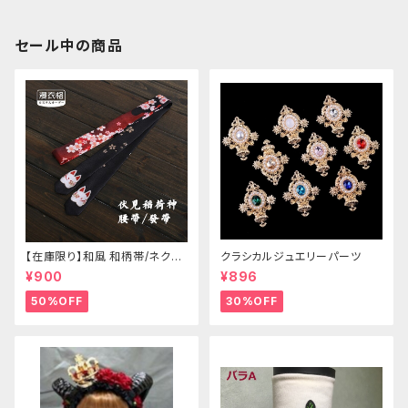
セール中の商品
【在庫限り】和風 和柄帯/ネクタ
クラシカルジュエリーパーツ
イ/リボン（狐面/金魚
¥900
¥896
50%OFF
30%OFF