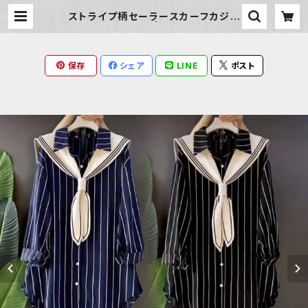
ストライプ柄セーラースカーフカジュ
アルブラウス | Milky Rag
保存
シェア
LINE
ポスト