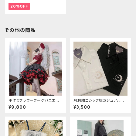
20%OFF
その他の商品
手作りフラワーブーケパニエ
月刺繍ゴシック襟カジュアルブラ
（❁⃘5色展開❁⃘）
ウス(長袖)
¥9,800
¥3,500