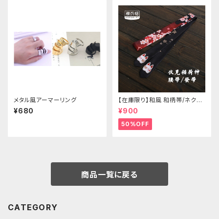
メタル風アーマーリング
【在庫限り】和風 和柄帯/ネクタ
イ/リボン（狐面/金魚
¥680
¥900
50%OFF
商品一覧に戻る
CATEGORY