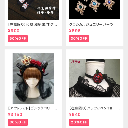
【在庫限り】和風 和柄帯/ネクタ
クラシカルジュエリーパーツ
イ/リボン（狐面/金魚
¥900
¥896
50%OFF
30%OFF
【アウトレット】ゴシックロリータ
【在庫限り】バラワッペンチョーカ
ゴールドクラウン＆ホーン(ヴェ
ー
¥3,150
¥640
ール付き)
30%OFF
20%OFF