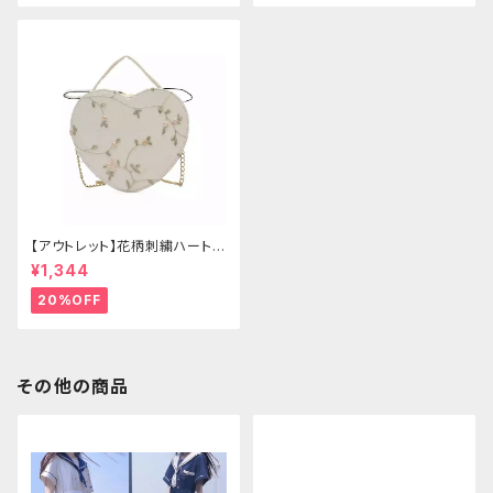
【アウトレット】花柄刺繍ハートバ
ッグ
¥1,344
20%OFF
その他の商品