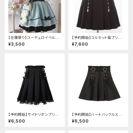
【在庫限り】コーデュロイベルト
【予約開始】コルセット風プリー
フリルスカート
ツスカート
¥3,500
¥7,600
【予約開始】サイドリボンプリー
【予約開始】ハートバックルスカ
ツレーススカート
ート
¥6,500
¥6,500