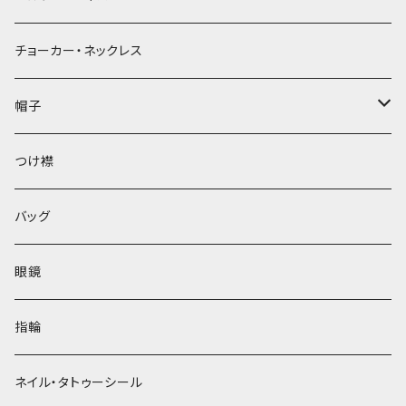
チョーカー・ネックレス
帽子
ベレー帽
つけ襟
バッグ
眼鏡
指輪
ネイル・タトゥーシール