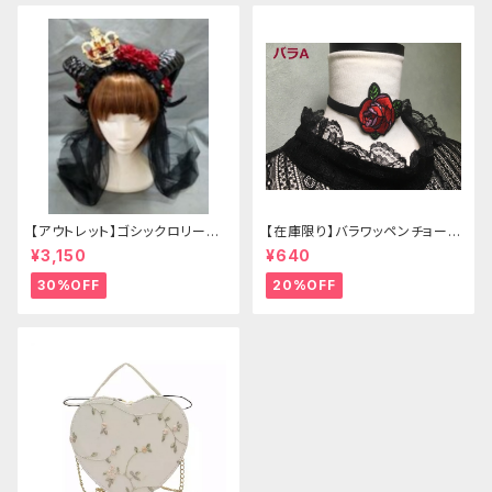
【アウトレット】ゴシックロリータ
【在庫限り】バラワッペンチョーカ
ゴールドクラウン＆ホーン(ヴェ
ー
¥3,150
¥640
ール付き)
30%OFF
20%OFF