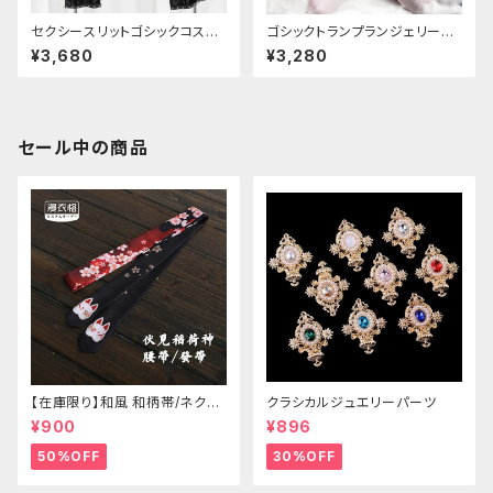
セクシースリットゴシックコスチ
ゴシックトランプランジェリーセ
ューム
ットアップ
¥3,680
¥3,280
セール中の商品
【在庫限り】和風 和柄帯/ネクタ
クラシカルジュエリーパーツ
イ/リボン（狐面/金魚
¥900
¥896
50%OFF
30%OFF