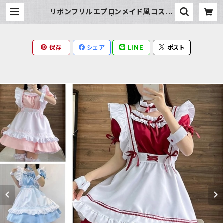
リボンフリルエプロンメイド風コスチ
ュームセット | Milky Rag
保存
シェア
LINE
ポスト