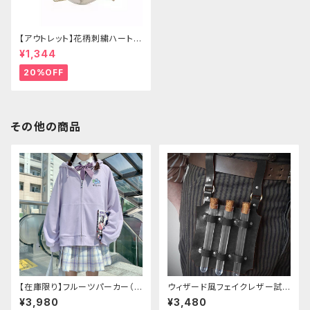
【アウトレット】花柄刺繍ハートバ
ッグ
¥1,344
20%OFF
その他の商品
【在庫限り】フルーツパーカー（ブ
ウィザード風フェイクレザー試
ルべリ、ブドウ、キウイ、チェリー、
験管ホルダー
¥3,980
¥3,480
ぶどう