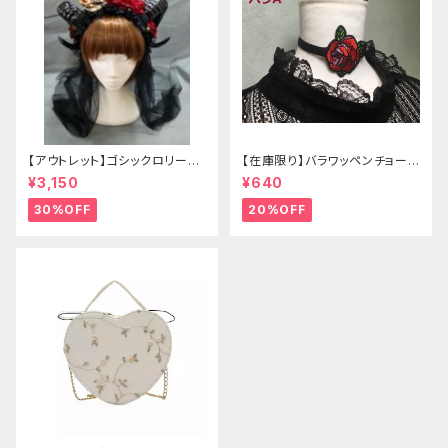
【アウトレット】ゴシックロリータ
【在庫限り】バラワッペンチョーカ
ゴールドクラウン＆ホーン(ヴェ
ー
¥3,150
¥640
ール付き)
30%OFF
20%OFF