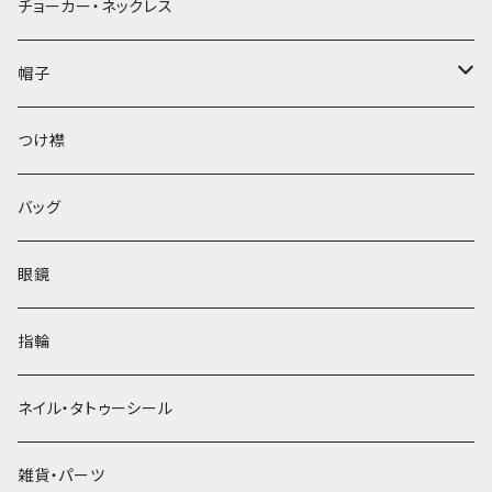
チョーカー・ネックレス
帽子
ベレー帽
つけ襟
バッグ
眼鏡
指輪
ネイル・タトゥーシール
雑貨・パーツ