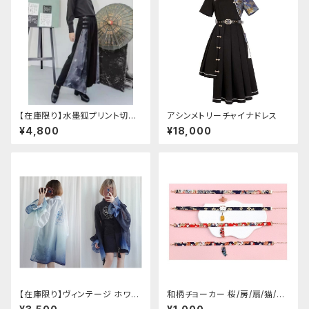
【在庫限り】水墨狐プリント切替
アシンメトリーチャイナドレス
サイドバックルワイドパンツ（Lサ
¥4,800
¥18,000
イズ
【在庫限り】ヴィンテージ ホワイ
和柄チョーカー 桜/房/扇/猫/こ
トタイガー チョンサム ショートス
いのぼり