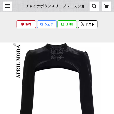
チャイナボタンスリーブレースショー
トボレロ | Milky Rag
保存
シェア
LINE
ポスト