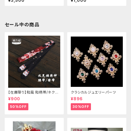
¥3,500
¥1,000
リーブ
セール中の商品
【在庫限り】和風 和柄帯/ネクタ
クラシカルジュエリーパーツ
イ/リボン（狐面/金魚
¥900
¥896
50%OFF
30%OFF