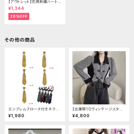
【アウトレット】花柄刺繍ハートバ
ッグ
¥1,344
20%OFF
その他の商品
エンブレムブローチ付きネクタ
【在庫限り】ヴィンテージスタイ
イ(イエロー)
ルバックルベルトシャツ
¥1,980
¥4,800