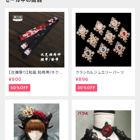
セール中の商品
【在庫限り】和風 和柄帯/ネクタ
クラシカルジュエリーパーツ
イ/リボン（狐面/金魚
¥900
¥896
50%OFF
30%OFF