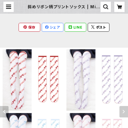
斜めリボン柄プリントソックス | Milk
y Rag
保存
シェア
LINE
ポスト