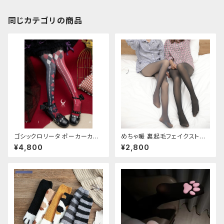
同じカテゴリの商品
ゴシックロリータ ポーカーカー
めちゃ暖 裏起毛フェイクストッ
ド柄 プリントタイツ
キング
¥4,800
¥2,800