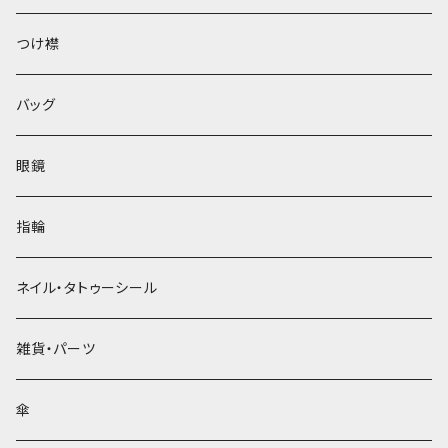
ベレー帽
つけ襟
バッグ
眼鏡
指輪
ネイル・タトゥーシール
雑貨・パーツ
傘