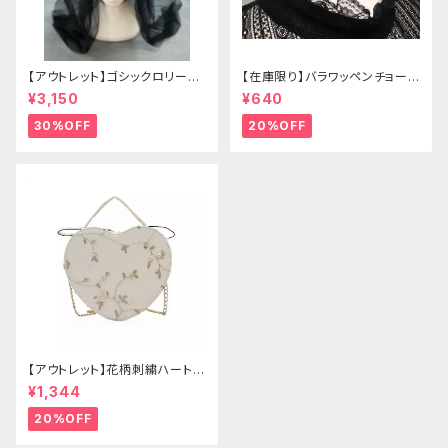
【アウトレット】ゴシックロリータ
【在庫限り】バラワッペンチョーカ
ゴールドクラウン＆ホーン(ヴェ
ー
¥3,150
¥640
ール付き)
30%OFF
20%OFF
【アウトレット】花柄刺繍ハートバ
ッグ
¥1,344
20%OFF