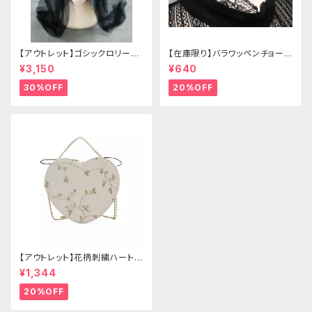
【アウトレット】ゴシックロリータ
【在庫限り】バラワッペンチョーカ
ゴールドクラウン＆ホーン(ヴェ
ー
¥3,150
¥640
ール付き)
30%OFF
20%OFF
【アウトレット】花柄刺繍ハートバ
ッグ
¥1,344
20%OFF