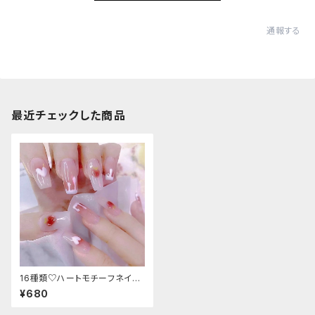
通報する
最近チェックした商品
16種類♡ハートモチーフネイル
チップ
¥680