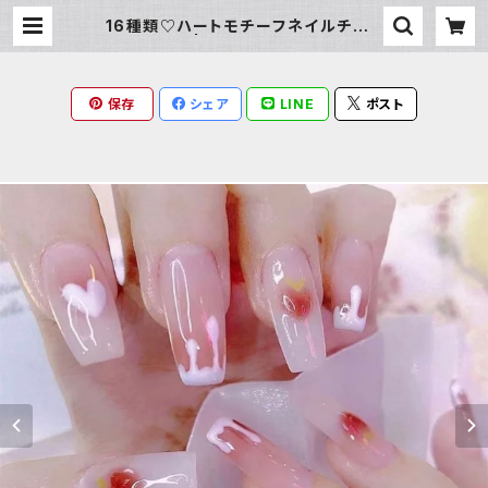
16種類♡ハートモチーフネイルチップ
| Milky Rag
保存
シェア
LINE
ポスト