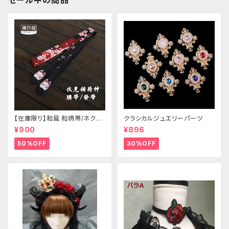
セール中の商品
【在庫限り】和風 和柄帯/ネクタ
クラシカルジュエリーパーツ
イ/リボン（狐面/金魚
¥900
¥896
50%OFF
30%OFF