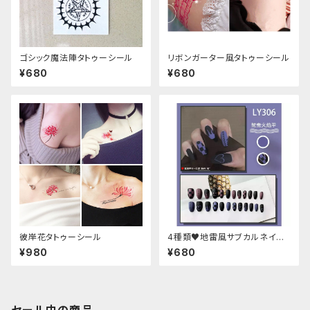
ゴシック魔法陣タトゥーシール
リボンガーター風タトゥーシール
¥680
¥680
彼岸花タトゥーシール
4種類♥地雷風サブカルネイル
チップ
¥980
¥680