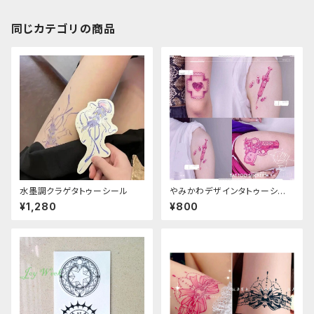
同じカテゴリの商品
水墨調クラゲタトゥーシール
やみかわデザインタトゥーシー
ル
¥1,280
¥800