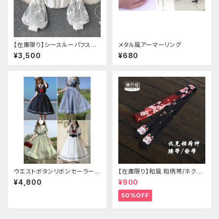
【在庫限り】シースルーパフスリ
メタル風アーマーリング
ーブ刺繍ブラウス
¥3,500
¥680
ウエストボタンリボンセーラーワ
【在庫限り】和風 和柄帯/ネクタ
ンピース
イ/リボン（狐面/金魚
¥4,800
¥900
50%OFF