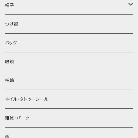
帽子
ベレー帽
つけ襟
バッグ
眼鏡
指輪
ネイル・タトゥーシール
雑貨・パーツ
傘