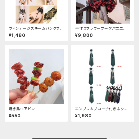
ヴィンテージスチームパンクブレ
手作りフラワーブーケパニエ
スレット
（❁⃘5色展開❁⃘）
¥1,480
¥9,800
焼き鳥ヘアピン
エンブレムブローチ付きネクタ
イ(グリーン)
¥550
¥1,980