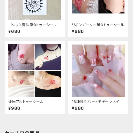
ゴシック魔法陣タトゥーシール
リボンガーター風タトゥーシール
¥680
¥680
彼岸花タトゥーシール
16種類♡ハートモチーフネイル
チップ
¥980
¥680