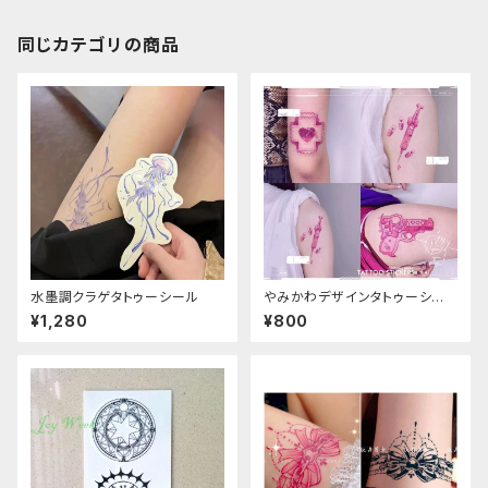
同じカテゴリの商品
水墨調クラゲタトゥーシール
やみかわデザインタトゥーシー
ル
¥1,280
¥800