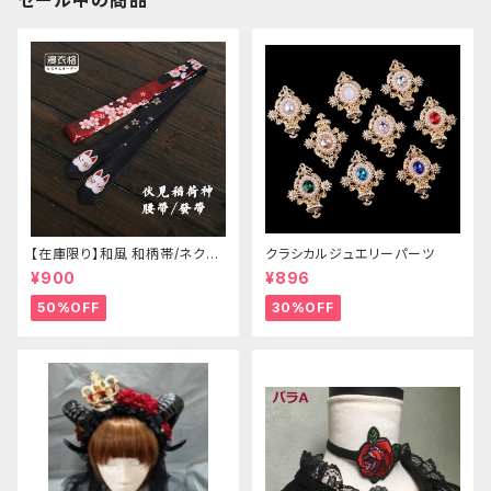
セール中の商品
【在庫限り】和風 和柄帯/ネクタ
クラシカルジュエリーパーツ
イ/リボン（狐面/金魚
¥900
¥896
50%OFF
30%OFF