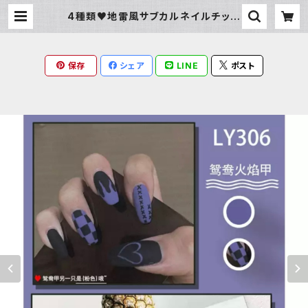
4種類♥地雷風サブカルネイルチップ
| Milky Rag
保存
シェア
LINE
ポスト