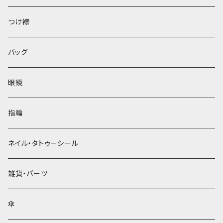
ベレー帽
つけ襟
バッグ
眼鏡
指輪
ネイル・タトゥーシール
雑貨・パーツ
傘