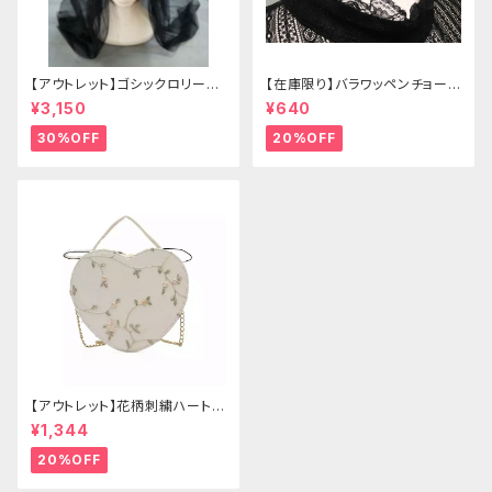
【アウトレット】ゴシックロリータ
【在庫限り】バラワッペンチョーカ
ゴールドクラウン＆ホーン(ヴェ
ー
¥3,150
¥640
ール付き)
30%OFF
20%OFF
【アウトレット】花柄刺繍ハートバ
ッグ
¥1,344
20%OFF