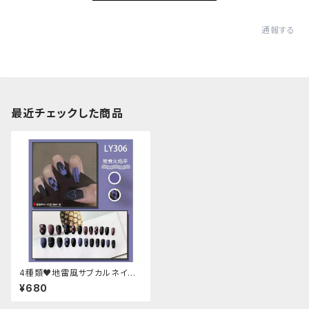
通報する
最近チェックした商品
4種類♥地雷風サブカルネイル
チップ
¥680