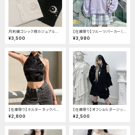
月刺繍ゴシック襟カジュアルブラ
【在庫限り】フルーツパーカー（ブ
ウス(長袖)
ルべリ、ブドウ、キウイ、チェリー、
¥3,500
¥3,980
ぶどう
【在庫限り】ホルターネックバッ
【在庫限り】オフショルダージップ
クリボンチャイナシャツ
パーカー
¥2,800
¥2,500