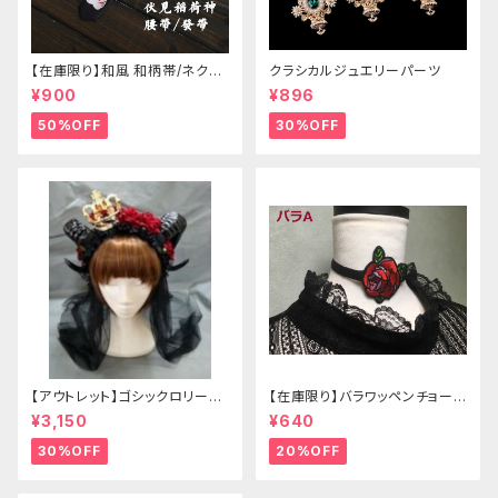
【在庫限り】和風 和柄帯/ネクタ
クラシカルジュエリーパーツ
イ/リボン（狐面/金魚
¥900
¥896
50%OFF
30%OFF
【アウトレット】ゴシックロリータ
【在庫限り】バラワッペンチョーカ
ゴールドクラウン＆ホーン(ヴェ
ー
¥3,150
¥640
ール付き)
30%OFF
20%OFF