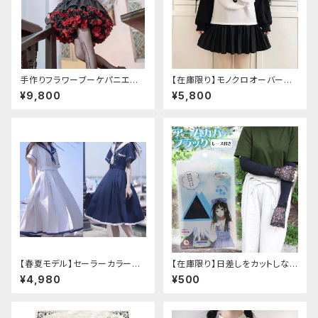
手作りフラワーブーケパニエ
【在庫限り】モノクロオーバーサ
（❁⃘5色展開❁⃘）
イズパンダパーカー
¥9,800
¥5,800
【春夏モデル】セーラーカラープ
【在庫限り】日差しをカットしな
リーツワンピース
がら手元もオシャレに♪ UVア
¥4,980
¥500
ームカバー ブラック レース
付き