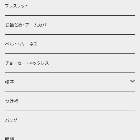
ブレスレット
お袖どめ・アームカバー
ベルト・ハーネス
チョーカー・ネックレス
帽子
ベレー帽
つけ襟
バッグ
眼鏡