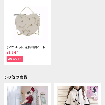
【アウトレット】花柄刺繍ハートバ
ッグ
¥1,344
20%OFF
その他の商品