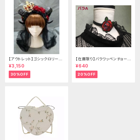
【アウトレット】ゴシックロリータ
【在庫限り】バラワッペンチョーカ
ゴールドクラウン＆ホーン(ヴェ
ー
¥3,150
¥640
ール付き)
30%OFF
20%OFF