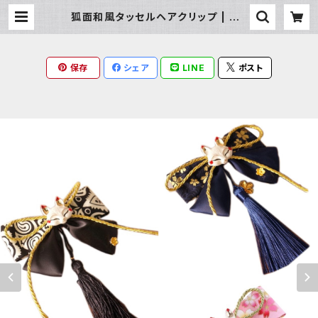
狐面和風タッセルヘアクリップ | Mil
ky Rag
保存
シェア
LINE
ポスト