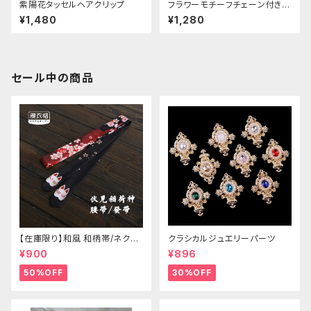
紫陽花タッセルヘアクリップ
フラワーモチーフチェーン付きヘ
アクリップ
¥1,480
¥1,280
セール中の商品
【在庫限り】和風 和柄帯/ネクタ
クラシカルジュエリーパーツ
イ/リボン（狐面/金魚
¥900
¥896
50%OFF
30%OFF