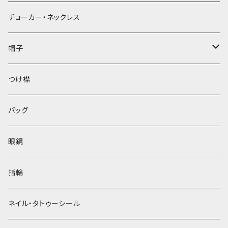
チョーカー・ネックレス
帽子
ベレー帽
つけ襟
バッグ
眼鏡
指輪
ネイル・タトゥーシール