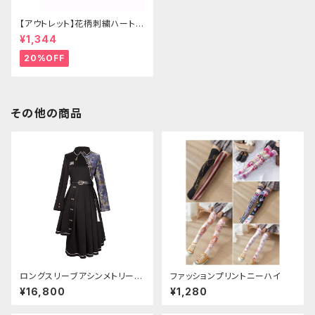
【アウトレット】花柄刺繍ハートバ
ッグ
¥1,344
20%OFF
その他の商品
ロングスリーブアシンメトリーチ
ファッションプリントニーハイ
ャイナドレス
¥16,800
¥1,280