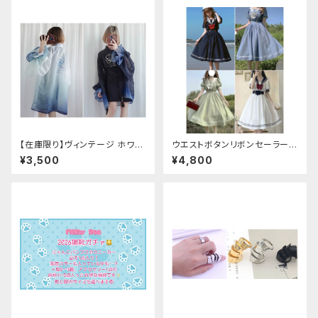
【在庫限り】ヴィンテージ ホワイ
ウエストボタンリボンセーラーワ
トタイガー チョンサム ショートス
ンピース
¥3,500
¥4,800
リーブ