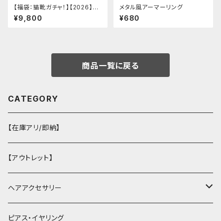
【福袋：猫靴ガチャ！】【2026】Mi
メタル風アーマーリング
lky Rag 福袋
¥9,800
¥680
商品一覧に戻る
CATEGORY
【在庫アリ/即納】
【アウトレット】
ヘアアクセサリー
ヘアクリップ
ピアス・イヤリング