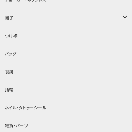
帽子
ベレー帽
つけ襟
バッグ
眼鏡
指輪
ネイル・タトゥーシール
雑貨・パーツ