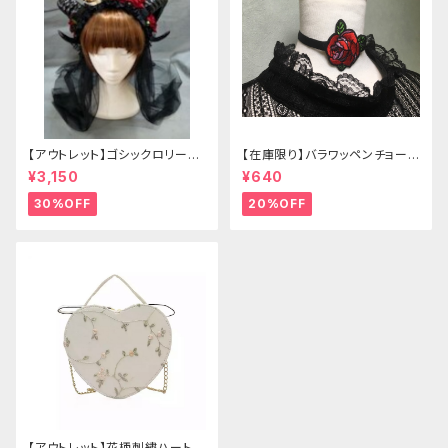
【アウトレット】ゴシックロリータ
【在庫限り】バラワッペンチョーカ
ゴールドクラウン＆ホーン(ヴェ
ー
¥3,150
¥640
ール付き)
30%OFF
20%OFF
【アウトレット】花柄刺繍ハートバ