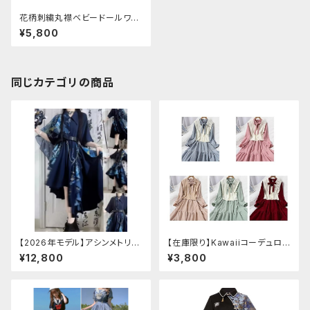
花柄刺繍丸襟ベビードールワン
ピース
¥5,800
同じカテゴリの商品
【2026年モデル】アシンメトリー
【在庫限り】Kawaiiコーデュロイ
チャイナ改良ドレス
ニットワンピースセットアップ
¥12,800
¥3,800