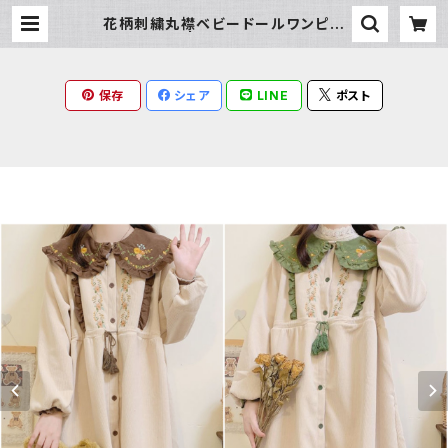
花柄刺繍丸襟ベビードールワンピー
ス | Milky Rag
保存
シェア
LINE
ポスト