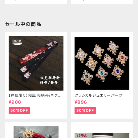
セール中の商品
【在庫限り】和風 和柄帯/ネクタ
クラシカルジュエリーパーツ
イ/リボン（狐面/金魚
¥900
¥896
50%OFF
30%OFF