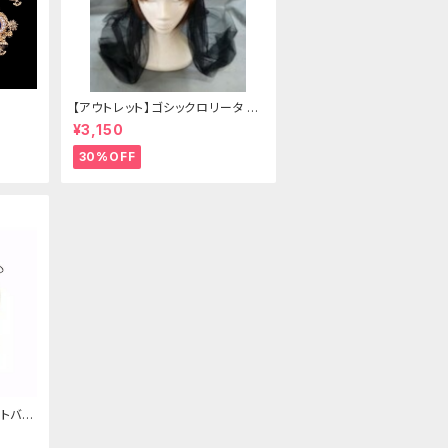
【アウトレット】ゴシックロリータ ゴ
ールドクラウン＆ホーン(ヴェール
¥3,150
付き)
30%OFF
トバッ