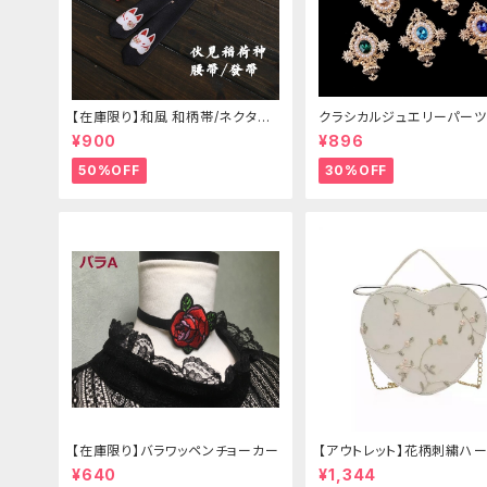
【在庫限り】和風 和柄帯/ネクタイ/
クラシカルジュエリーパーツ
リボン（狐面/金魚
¥900
¥896
50%OFF
30%OFF
【在庫限り】バラワッペンチョーカー
【アウトレット】花柄刺繍ハー
グ
¥640
¥1,344