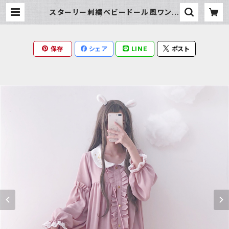
スターリー刺繍ベビードール風ワンピ
ース | Milky Rag
保存
シェア
LINE
ポスト