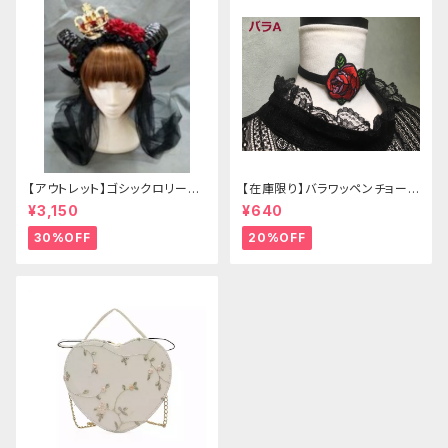
【アウトレット】ゴシックロリータ
【在庫限り】バラワッペンチョーカ
ゴールドクラウン＆ホーン(ヴェ
ー
¥3,150
¥640
ール付き)
30%OFF
20%OFF