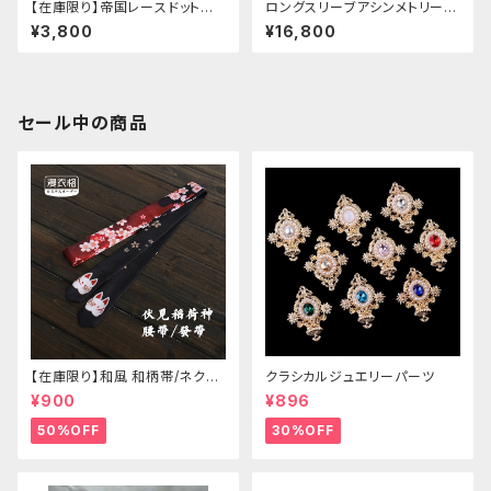
【在庫限り】帝国レースドットワ
ロングスリーブアシンメトリーチ
ンピース
ャイナドレス
¥3,800
¥16,800
セール中の商品
【在庫限り】和風 和柄帯/ネクタ
クラシカルジュエリーパーツ
イ/リボン（狐面/金魚
¥900
¥896
50%OFF
30%OFF