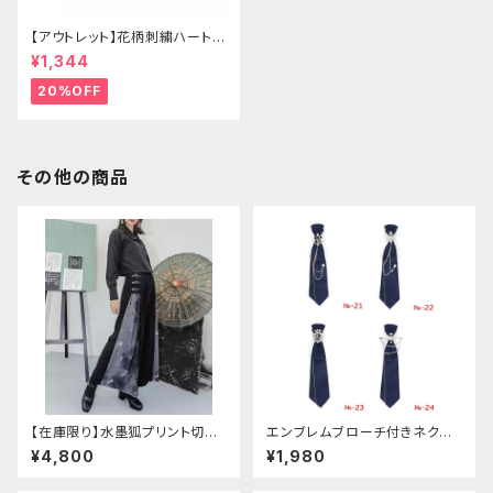
【アウトレット】花柄刺繍ハートバ
ッグ
¥1,344
20%OFF
その他の商品
【在庫限り】水墨狐プリント切替
エンブレムブローチ付きネクタ
サイドバックルワイドパンツ（Lサ
イ(ネイビー)
¥4,800
¥1,980
イズ