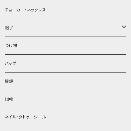
チョーカー・ネックレス
帽子
ベレー帽
つけ襟
バッグ
眼鏡
指輪
ネイル・タトゥーシール