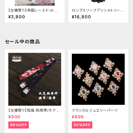
【在庫限り】帝国レースドットワ
ロングスリーブアシンメトリーチ
ンピース
ャイナドレス
¥3,800
¥16,800
セール中の商品
【在庫限り】和風 和柄帯/ネクタ
クラシカルジュエリーパーツ
イ/リボン（狐面/金魚
¥900
¥896
50%OFF
30%OFF