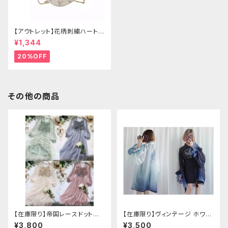
【アウトレット】花柄刺繍ハートバ
ッグ
¥1,344
20%OFF
その他の商品
【在庫限り】帝国レースドットワ
【在庫限り】ヴィンテージ ホワイ
ンピース
トタイガー チョンサム ショートス
¥3,800
¥3,500