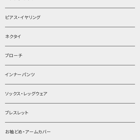
ヘアクリップ
ピアス・イヤリング
ヘッドドレス・カチューシャ
ネクタイ
ヘアゴム
ブローチ
簪
インナーパンツ
ソックス・レッグウェア
ブレスレット
お袖どめ・アームカバー