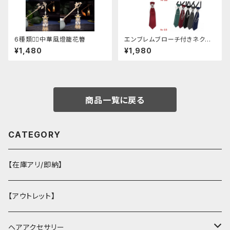
6種類❁⃘中華風燈籠花簪
エンブレムブローチ付きネクタ
イ(レッド)
¥1,480
¥1,980
商品一覧に戻る
CATEGORY
【在庫アリ/即納】
【アウトレット】
ヘアアクセサリー