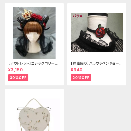
【アウトレット】ゴシックロリータ
【在庫限り】バラワッペンチョーカ
ゴールドクラウン＆ホーン(ヴェ
ー
¥3,150
¥640
ール付き)
30%OFF
20%OFF