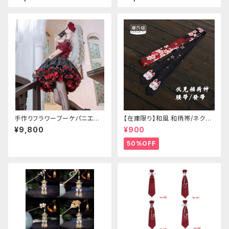
リーブ
手作りフラワーブーケパニエ
【在庫限り】和風 和柄帯/ネクタ
（❁⃘5色展開❁⃘）
イ/リボン（狐面/金魚
¥9,800
¥900
50%OFF