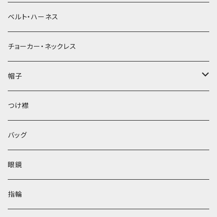
ベルト・ハーネス
チョーカー・ネックレス
帽子
ベレー帽
つけ襟
バッグ
眼鏡
指輪