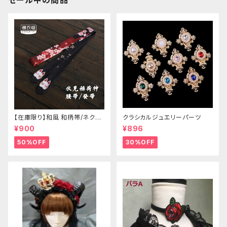
セール中の商品
【在庫限り】和風 和柄帯/ネクタ
クラシカルジュエリーパーツ
イ/リボン（狐面/金魚
¥900
¥896
50%OFF
30%OFF