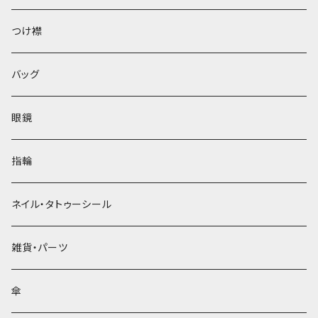
ベレー帽
つけ襟
バッグ
眼鏡
指輪
ネイル・タトゥーシール
雑貨・パーツ
傘