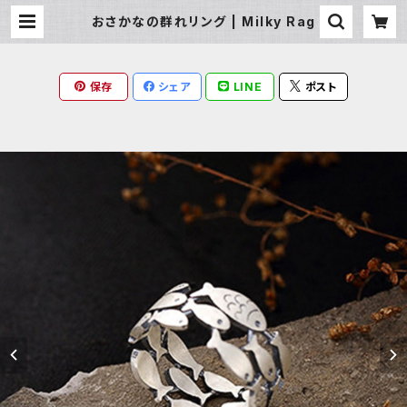
おさかなの群れリング | Milky Rag
保存
シェア
LINE
ポスト