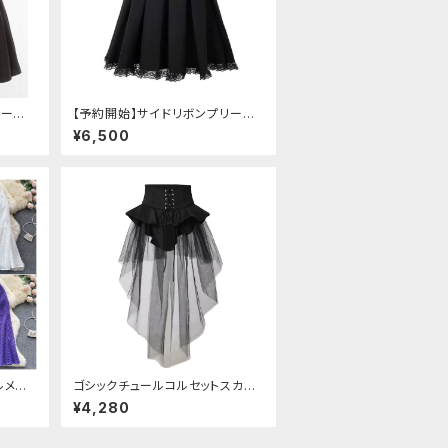
リーツ
【予約開始】サイドリボンプリーツ
レーススカート
¥6,500
ルメッ
ゴシックチュールコルセットスカー
ト
¥4,280