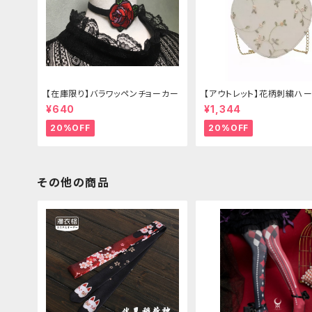
【在庫限り】バラワッペンチョーカー
【アウトレット】花柄刺繍ハー
グ
¥640
¥1,344
20%OFF
20%OFF
その他の商品