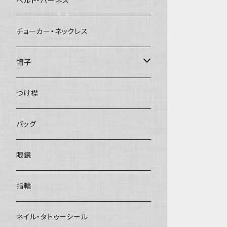
ベルト・ハーネス
チョーカー・ネックレス
帽子
ベレー帽
つけ襟
バッグ
眼鏡
指輪
ネイル・タトゥーシール