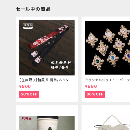
セール中の商品
【在庫限り】和風 和柄帯/ネクタイ/
クラシカルジュエリーパーツ
リボン（狐面/金魚
¥900
¥896
50%OFF
30%OFF