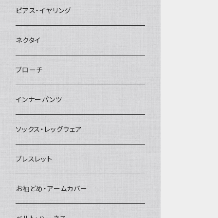
ヘアクリップ
ピアス・イヤリング
ヘッドドレス・カチューシャ
ネクタイ
ヘアゴム
ブローチ
簪
インナーパンツ
ソックス・レッグウェア
ブレスレット
お袖どめ・アームカバー