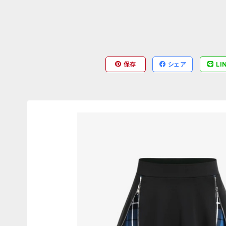
保存
シェア
LI