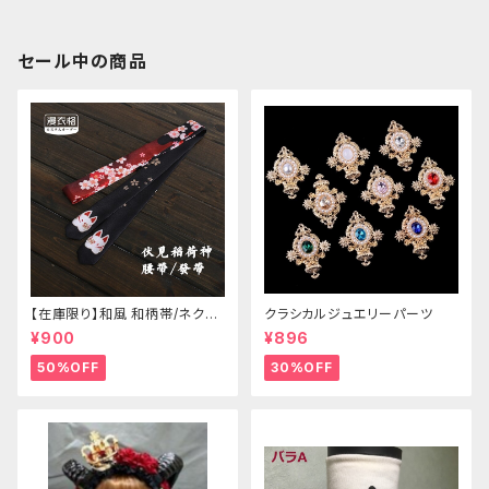
セール中の商品
【在庫限り】和風 和柄帯/ネクタ
クラシカルジュエリーパーツ
イ/リボン（狐面/金魚
¥900
¥896
50%OFF
30%OFF