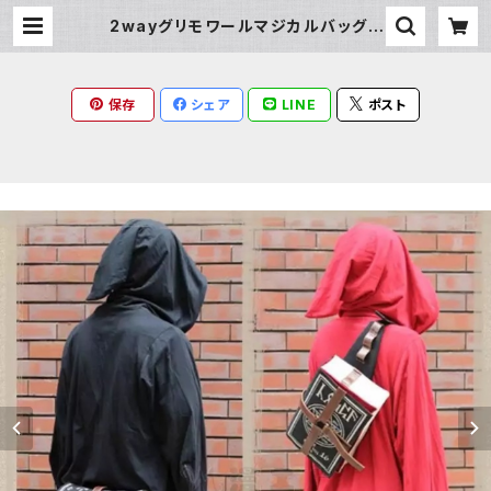
2wayグリモワールマジカルバッグ |
Milky Rag
保存
シェア
LINE
ポスト