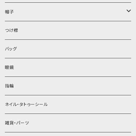
帽子
ベレー帽
つけ襟
バッグ
眼鏡
指輪
ネイル・タトゥーシール
雑貨・パーツ