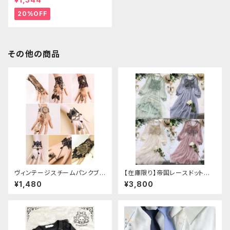
20%OFF
その他の商品
ヴィンテージスチームパンクブレ
【在庫限り】帝国レースドットワ
スレット
ンピース
¥1,480
¥3,800