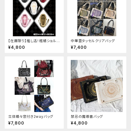
【在庫限り】推し活！棺桶ショルダ
中華雲タッセルクリアバッグ
ーバッグ
¥4,800
¥7,400
立体蝶々窓付き2wayバッグ
禁忌の魔導書バッグ
¥7,800
¥4,800