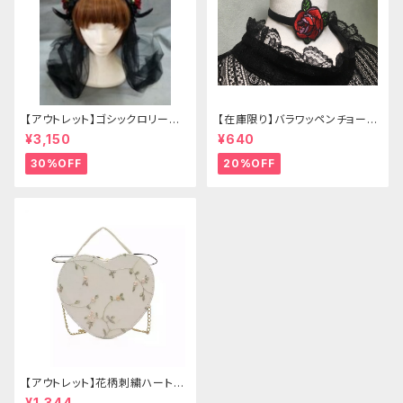
【アウトレット】ゴシックロリータ
【在庫限り】バラワッペンチョーカ
ゴールドクラウン＆ホーン(ヴェ
ー
¥3,150
¥640
ール付き)
30%OFF
20%OFF
【アウトレット】花柄刺繍ハートバ
ッグ
¥1,344