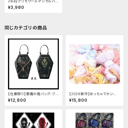
2wayグリモワールマジカルバッ
グ
¥3,980
同じカテゴリの商品
【在庫限り】悪魔の棺バッグ：ブラ
【2026新作】めっちゃでかいロ
ック
リータリボンバッグ[メッシュボウ
¥12,800
¥15,800
ノットブックバッグ]