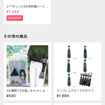
【アウトレット】花柄刺繍ハートバ
ッグ
¥1,344
20%OFF
その他の商品
【在庫限り】日差しをカットしな
エンブレムブローチ付きネクタ
がら手元もオシャレに♪ UVア
イ(グリーン)
¥500
¥1,980
ームカバー ブラック レース
付き