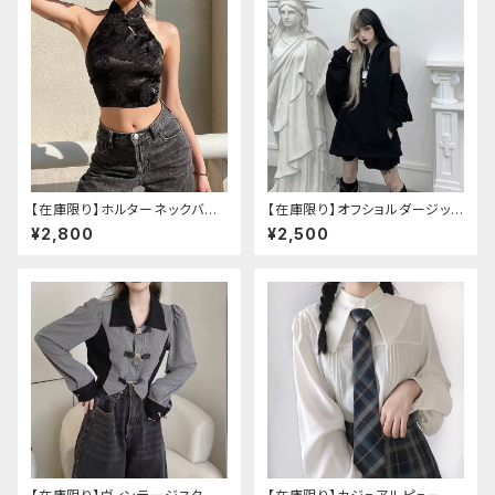
【在庫限り】ホルターネックバッ
【在庫限り】オフショルダージップ
クリボンチャイナシャツ
パーカー
¥2,800
¥2,500