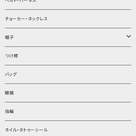
ベルト・ハーネス
チョーカー・ネックレス
帽子
ベレー帽
つけ襟
バッグ
眼鏡
指輪
ネイル・タトゥーシール