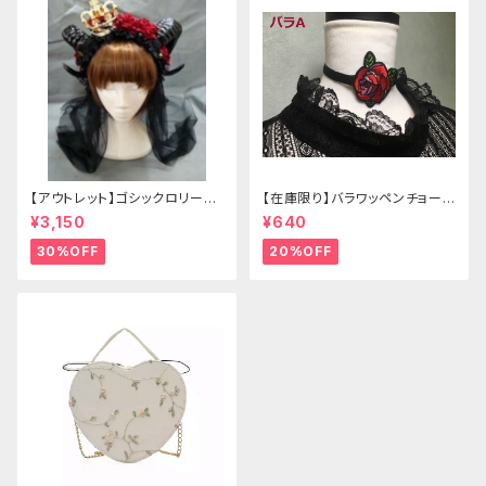
【アウトレット】ゴシックロリータ
【在庫限り】バラワッペンチョーカ
ゴールドクラウン＆ホーン(ヴェ
ー
¥3,150
¥640
ール付き)
30%OFF
20%OFF