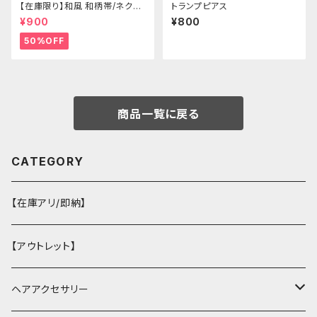
【在庫限り】和風 和柄帯/ネクタ
トランプピアス
イ/リボン（狐面/金魚
¥900
¥800
50%OFF
商品一覧に戻る
CATEGORY
【在庫アリ/即納】
【アウトレット】
ヘアアクセサリー