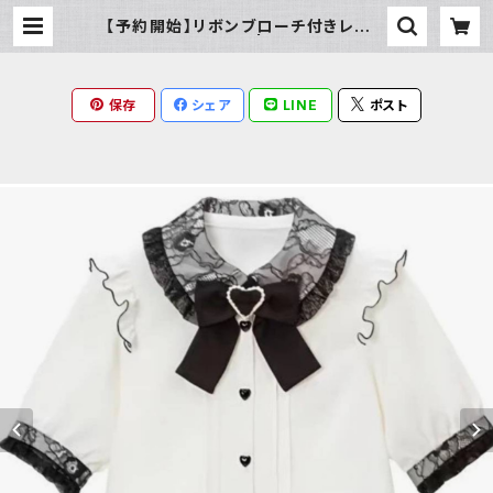
【予約開始】リボンブローチ付きレース
襟ブラウス半袖 | Milky Rag
保存
シェア
LINE
ポスト