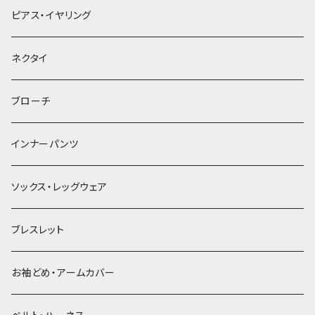
ヘアクリップ
ピアス・イヤリング
ヘッドドレス・カチューシャ
ネクタイ
ヘアゴム
ブローチ
簪
インナーパンツ
ソックス・レッグウェア
ブレスレット
お袖どめ・アームカバー