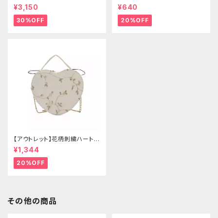
ゴールドクラウン＆ホーン(ヴェ
ー
¥3,150
¥640
ール付き)
30%OFF
20%OFF
【アウトレット】花柄刺繍ハートバ
ッグ
¥1,344
20%OFF
その他の商品