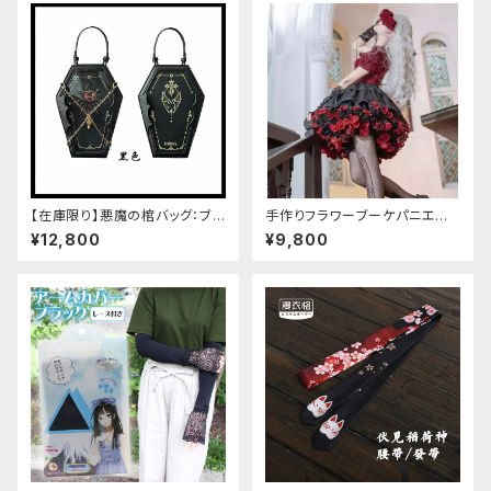
【在庫限り】悪魔の棺バッグ：ブラ
手作りフラワーブーケパニエ
ック
（❁⃘5色展開❁⃘）
¥12,800
¥9,800