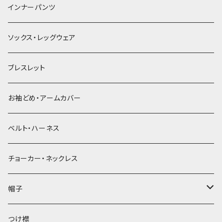
簪
インナーパンツ
ソックス・レッグウェア
ブレスレット
お袖どめ・アームカバー
ベルト・ハーネス
チョーカー・ネックレス
帽子
ベレー帽
つけ襟