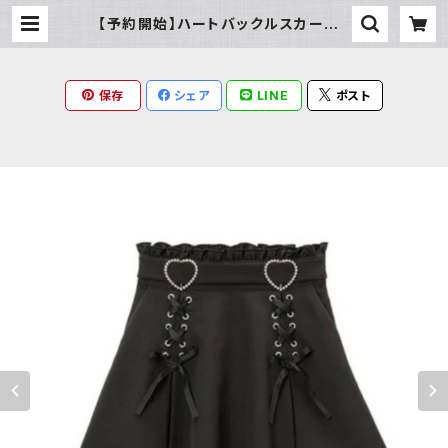
【予約開始】ハートバックルスカート |
Milky Rag
保存
シェア
LINE
ポスト