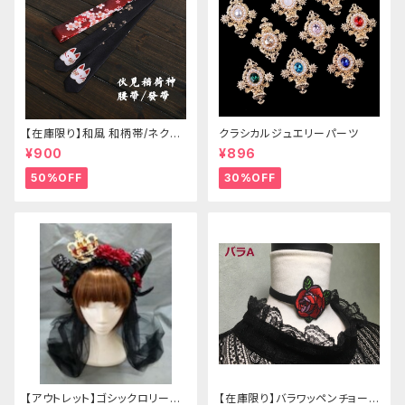
【在庫限り】和風 和柄帯/ネクタ
クラシカルジュエリーパーツ
イ/リボン（狐面/金魚
¥900
¥896
50%OFF
30%OFF
【アウトレット】ゴシックロリータ
【在庫限り】バラワッペンチョーカ