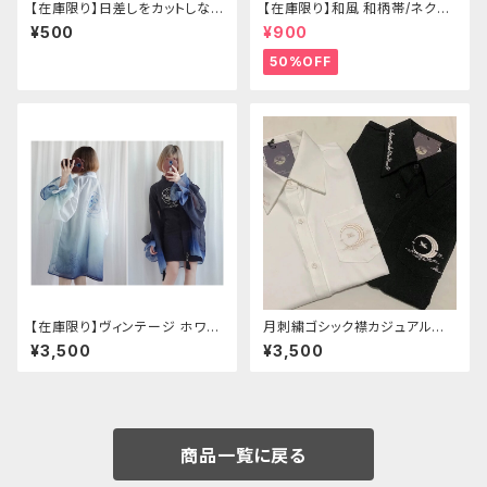
【在庫限り】日差しをカットしな
【在庫限り】和風 和柄帯/ネクタ
がら手元もオシャレに♪ UVア
イ/リボン（狐面/金魚
¥500
¥900
ームカバー ブラック レース
付き
50%OFF
【在庫限り】ヴィンテージ ホワイ
月刺繍ゴシック襟カジュアルブラ
トタイガー チョンサム ショートス
ウス(長袖)
¥3,500
¥3,500
リーブ
商品一覧に戻る