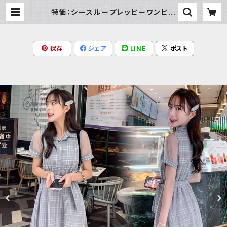
特価：シースループレッピーワンピー
ス（半袖） | Milky Rag
保存
シェア
LINE
ポスト