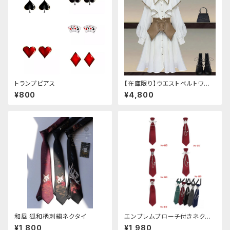
トランプピアス
【在庫限り】ウエストベルトワン
ピースセットアップ（Mサイズ
¥800
¥4,800
和風 狐和柄刺繍ネクタイ
エンブレムブローチ付きネクタ
イ(レッド)
¥1,800
¥1,980