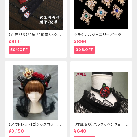
【在庫限り】和風 和柄帯/ネクタ
クラシカルジュエリーパーツ
イ/リボン（狐面/金魚
¥900
¥896
50%OFF
30%OFF
【アウトレット】ゴシックロリータ
【在庫限り】バラワッペンチョーカ
ゴールドクラウン＆ホーン(ヴェ
ー
¥3,150
¥640
ール付き)