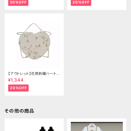
30%OFF
20%OFF
【アウトレット】花柄刺繍ハートバ
ッグ
¥1,344
20%OFF
その他の商品