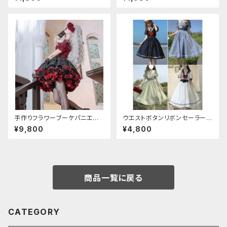
手作りフラワーブーケパニエ
ウエストボタンリボンセーラーワ
（❁⃘5色展開❁⃘）
ンピース
¥9,800
¥4,800
商品一覧に戻る
CATEGORY