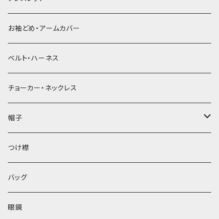
お袖どめ・アームカバー
ベルト・ハーネス
チョーカー・ネックレス
帽子
ベレー帽
つけ襟
バッグ
眼鏡