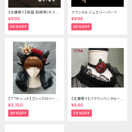
【在庫限り】和風 和柄帯/ネクタ
クラシカルジュエリーパーツ
イ/リボン（狐面/金魚
¥900
¥896
50%OFF
30%OFF
【アウトレット】ゴシックロリータ
【在庫限り】バラワッペンチョーカ
ゴールドクラウン＆ホーン(ヴェ
ー
¥3,150
¥640
ール付き)
30%OFF
20%OFF