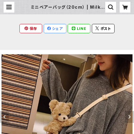
ミニベアーバッグ（20cm） | Milky
Rag
保存
シェア
LINE
ポスト