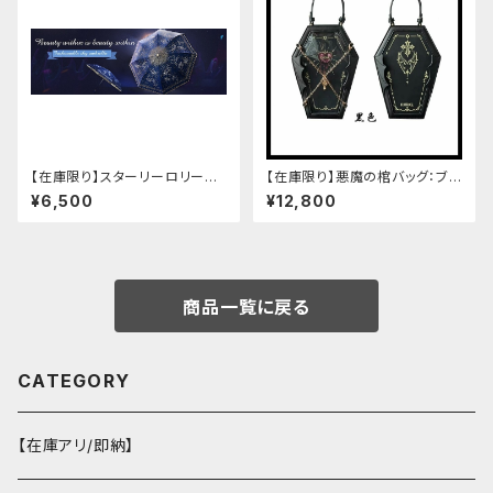
【在庫限り】スターリーロリータ
【在庫限り】悪魔の棺バッグ：ブラ
アンブレラ
ック
¥6,500
¥12,800
商品一覧に戻る
CATEGORY
【在庫アリ/即納】