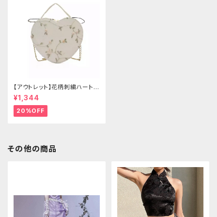
【アウトレット】花柄刺繍ハートバ
ッグ
¥1,344
20%OFF
その他の商品