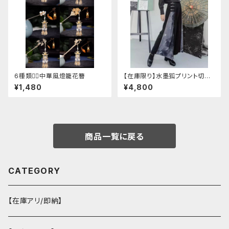
6種類❁⃘中華風燈籠花簪
【在庫限り】水墨狐プリント切替
サイドバックルワイドパンツ（Lサ
¥1,480
¥4,800
イズ
商品一覧に戻る
CATEGORY
【在庫アリ/即納】