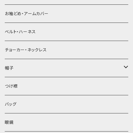
お袖どめ・アームカバー
ベルト・ハーネス
チョーカー・ネックレス
帽子
ベレー帽
つけ襟
バッグ
眼鏡