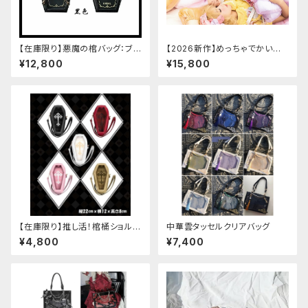
【在庫限り】悪魔の棺バッグ：ブラ
【2026新作】めっちゃでかいロ
ック
リータリボンバッグ[メッシュボウ
¥12,800
¥15,800
ノットブックバッグ]
【在庫限り】推し活！棺桶ショルダ
中華雲タッセルクリアバッグ
ーバッグ
¥4,800
¥7,400