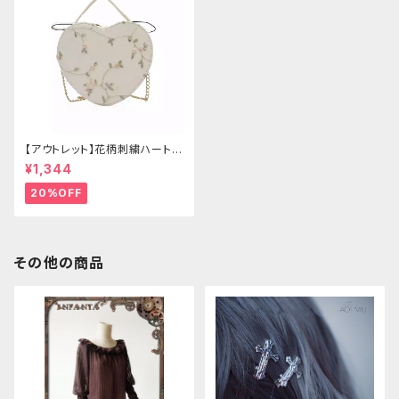
【アウトレット】花柄刺繍ハートバ
ッグ
¥1,344
20%OFF
その他の商品