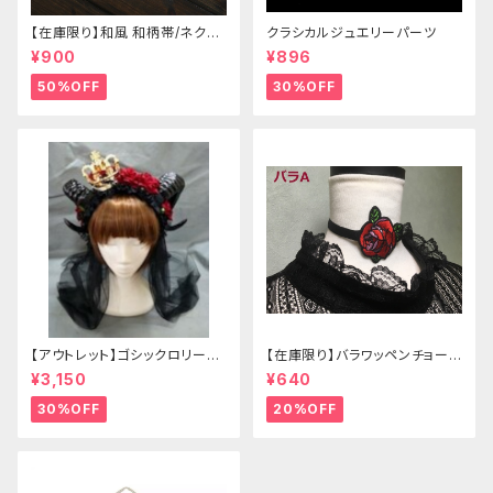
【在庫限り】和風 和柄帯/ネクタ
クラシカルジュエリーパーツ
イ/リボン（狐面/金魚
¥900
¥896
50%OFF
30%OFF
【アウトレット】ゴシックロリータ
【在庫限り】バラワッペンチョーカ
ゴールドクラウン＆ホーン(ヴェ
ー
¥3,150
¥640
ール付き)
30%OFF
20%OFF