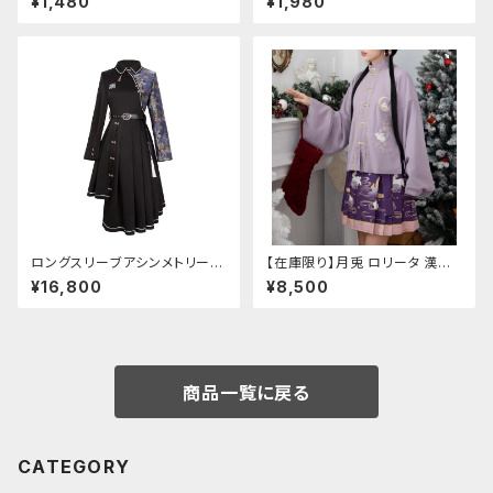
¥1,480
¥1,980
ロングスリーブアシンメトリーチ
【在庫限り】月兎 ロリータ 漢服
ャイナドレス
ツーピース セットアップ チャイ
¥16,800
¥8,500
ナ風 華ロリ ロリィタ 刺繍 和柄
ミニ スカート 紫 ウサギ柄 アジ
アン エスニック ロリータ 原宿
系 青文字系 ガーリー 大人可愛
い カジュアル ファッション 民族
風 コスプレ ロメルチェオ
商品一覧に戻る
CATEGORY