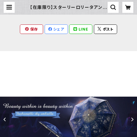
【在庫限り】スターリーロリータアンブ
レラ | Milky Rag
保存
シェア
LINE
ポスト