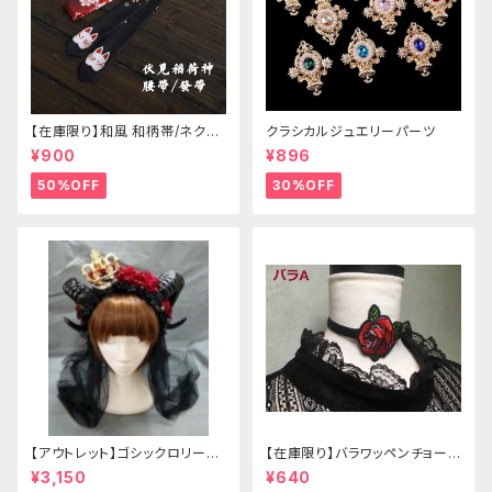
【在庫限り】和風 和柄帯/ネクタ
クラシカルジュエリーパーツ
イ/リボン（狐面/金魚
¥900
¥896
50%OFF
30%OFF
【アウトレット】ゴシックロリータ
【在庫限り】バラワッペンチョーカ
ゴールドクラウン＆ホーン(ヴェ
ー
¥3,150
¥640
ール付き)