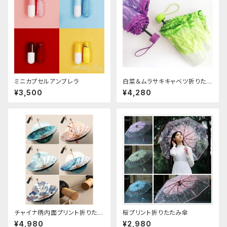
ミニカプセルアンブレラ
白菜＆ムラサキキャベツ折りたた
み傘
¥3,500
¥4,280
チャイナ柄内面プリント折りたた
桜プリント折りたたみ傘
み傘
¥4,980
¥2,980