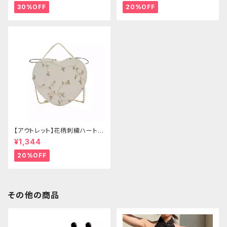
30%OFF
20%OFF
【アウトレット】花柄刺繍ハートバ
ッグ
¥1,344
20%OFF
その他の商品