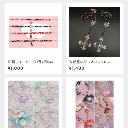
和柄チョーカー 桜/房/扇/猫/こ
五芒星ロザリオネックレス
いのぼり
¥1,000
¥1,480