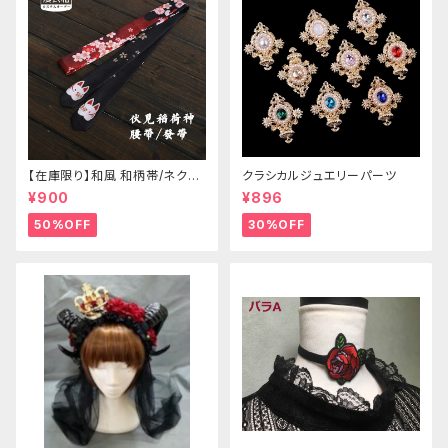
【在庫限り】和風 和柄帯/ネクタ
クラシカルジュエリーパーツ
イ/リボン（狐面/金魚
¥900
¥896
50%OFF
30%OFF