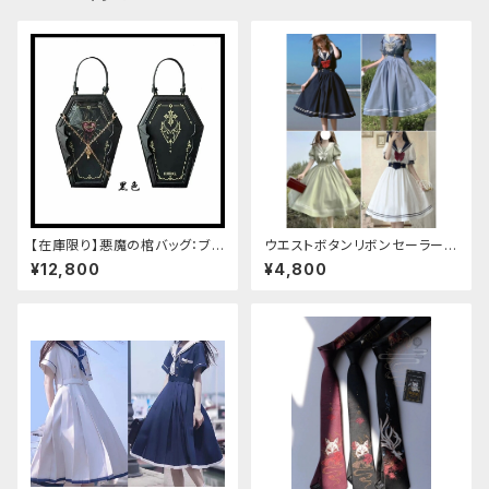
【在庫限り】悪魔の棺バッグ：ブラ
ウエストボタンリボンセーラーワ
ック
ンピース
¥12,800
¥4,800