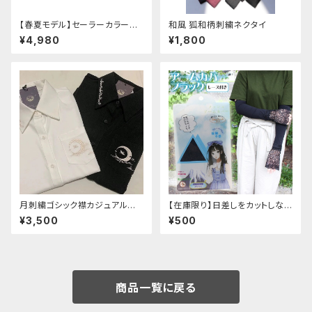
【春夏モデル】セーラーカラープ
和風 狐和柄刺繍ネクタイ
リーツワンピース
¥4,980
¥1,800
月刺繍ゴシック襟カジュアルブラ
【在庫限り】日差しをカットしな
ウス(長袖)
がら手元もオシャレに♪ UVア
¥3,500
¥500
ームカバー ブラック レース
付き
商品一覧に戻る