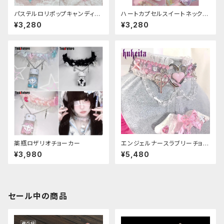
パステルロリポップキャンディネ
ハートカプセルスイートネックレ
ックレス
ス
¥3,280
¥3,280
薬瓶ロザリオチョーカー
エンジェルナースラブリーチョー
カー
¥3,980
¥5,480
セール中の商品