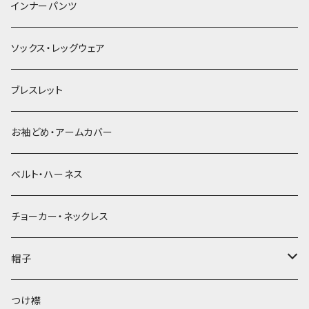
簪
インナーパンツ
ソックス・レッグウェア
ブレスレット
お袖どめ・アームカバー
ベルト・ハーネス
チョーカー・ネックレス
帽子
ベレー帽
つけ襟