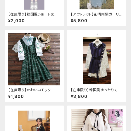
【在庫限り】韓国風ショート丈シ
【アウトレット】花柄刺繍ガーリー
ャツ（へそ出し：重ね着
フードコート（Lサイズ
¥2,000
¥5,800
【在庫限り】かわいいモック二枚
【在庫限り】韓国風ゆったりスタ
仕立て長袖チェック柄ワンピー
イルニットベスト ＋ ストライプシ
¥1,800
¥3,800
ス
ャツ ベルト付き