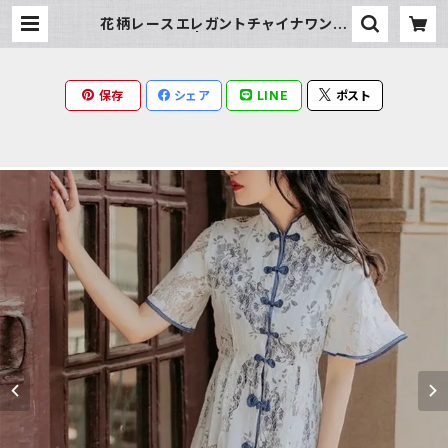
花柄レースエレガントチャイナワンピ
ース | Milky Rag
保存
シェア
LINE
ポスト