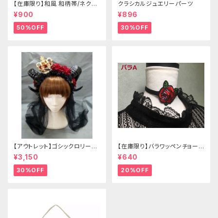
【在庫限り】和風 和柄帯/ネクタ
クラシカルジュエリーパーツ
イ/リボン（狐面/金魚
¥900
¥896
50%OFF
30%OFF
【アウトレット】ゴシックロリータ
【在庫限り】バラワッペンチョーカ
ゴールドクラウン＆ホーン(ヴェ
ー
¥3,150
¥640
ール付き)
30%OFF
20%OFF