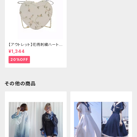
【アウトレット】花柄刺繍ハートバ
ッグ
¥1,344
20%OFF
その他の商品