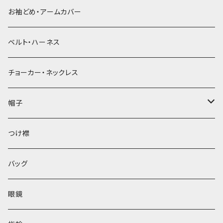
お袖どめ・アームカバー
ベルト・ハーネス
チョーカー・ネックレス
帽子
ベレー帽
つけ襟
バッグ
眼鏡