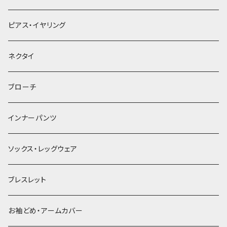
ヘアクリップ
ピアス・イヤリング
ヘッドドレス・カチューシャ
ネクタイ
ヘアゴム
ブローチ
簪
インナーパンツ
ソックス・レッグウェア
ブレスレット
お袖どめ・アームカバー