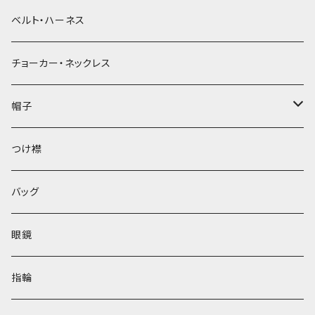
ベルト・ハーネス
チョーカー・ネックレス
帽子
ベレー帽
つけ襟
バッグ
眼鏡
指輪