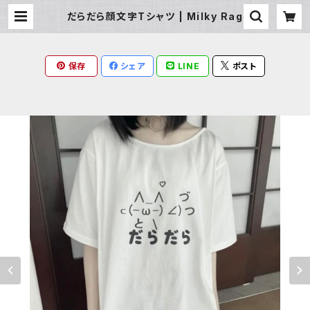
だらだら顔文字Tシャツ | Milky Rag
保存
シェア
LINE
ポスト