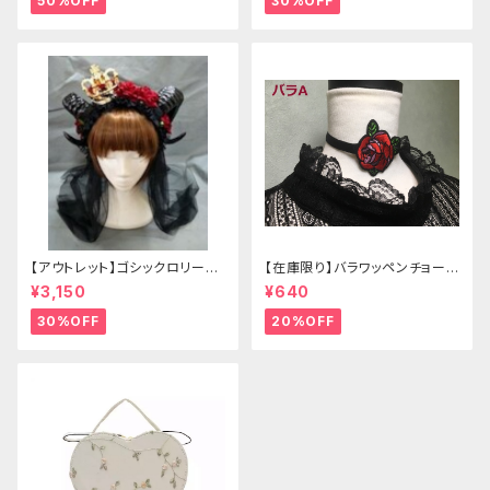
50%OFF
30%OFF
【アウトレット】ゴシックロリータ
【在庫限り】バラワッペンチョーカ
ゴールドクラウン＆ホーン(ヴェ
ー
¥3,150
¥640
ール付き)
30%OFF
20%OFF