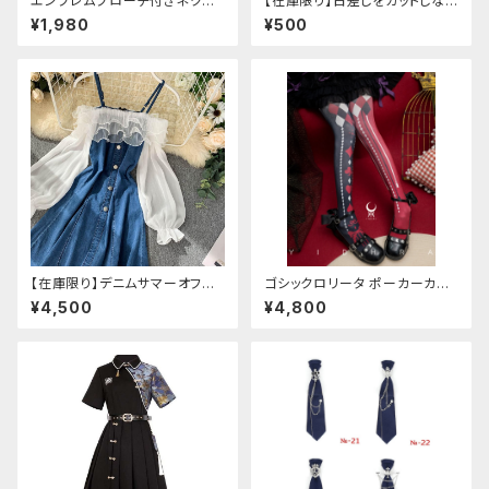
エンブレムブローチ付きネクタ
【在庫限り】日差しをカットしな
イ(イエロー)
がら手元もオシャレに♪ UVア
¥1,980
¥500
ームカバー ブラック レース
付き
【在庫限り】デニムサマーオフシ
ゴシックロリータ ポーカーカー
ョルダーワンピース（ミニ丈
ド柄 プリントタイツ
¥4,500
¥4,800