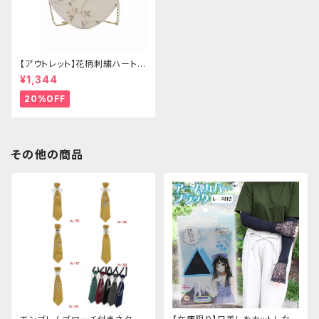
【アウトレット】花柄刺繍ハートバ
ッグ
¥1,344
20%OFF
その他の商品