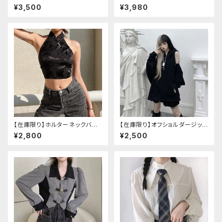
ウス(長袖)
ルべリ、ブドウ、キウイ、チェリー、
¥3,500
¥3,980
ぶどう
【在庫限り】ホルターネックバッ
【在庫限り】オフショルダージップ
クリボンチャイナシャツ
パーカー
¥2,800
¥2,500