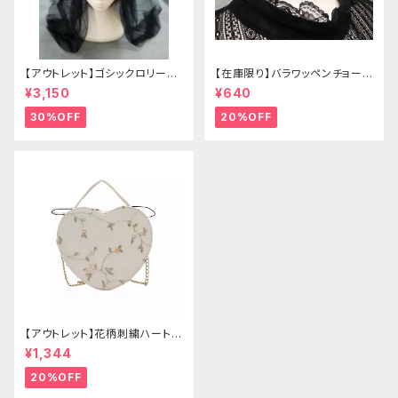
【アウトレット】ゴシックロリータ
【在庫限り】バラワッペンチョーカ
ゴールドクラウン＆ホーン(ヴェ
ー
¥3,150
¥640
ール付き)
30%OFF
20%OFF
【アウトレット】花柄刺繍ハートバ
ッグ
¥1,344
20%OFF