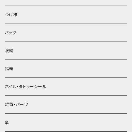
ベレー帽
つけ襟
バッグ
眼鏡
指輪
ネイル・タトゥーシール
雑貨・パーツ
傘