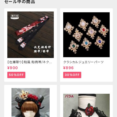
セール中の商品
【在庫限り】和風 和柄帯/ネクタ
クラシカルジュエリーパーツ
イ/リボン（狐面/金魚
¥900
¥896
50%OFF
30%OFF