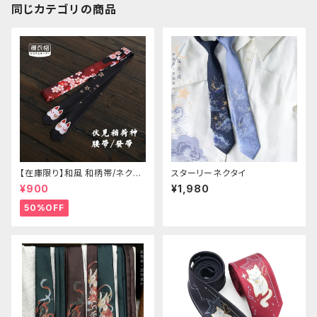
同じカテゴリの商品
【在庫限り】和風 和柄帯/ネクタ
スターリーネクタイ
イ/リボン（狐面/金魚
¥900
¥1,980
50%OFF