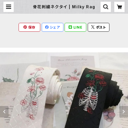
骨花刺繍ネクタイ | Milky Rag
保存
シェア
LINE
ポスト