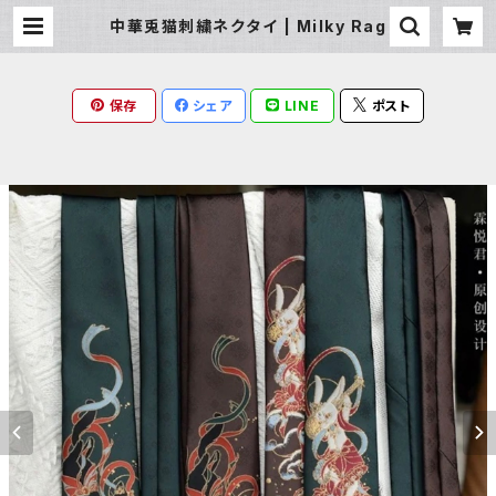
中華兎猫刺繍ネクタイ | Milky Rag
保存
シェア
LINE
ポスト