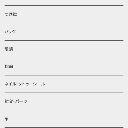
ベレー帽
つけ襟
バッグ
眼鏡
指輪
ネイル・タトゥーシール
雑貨・パーツ
傘