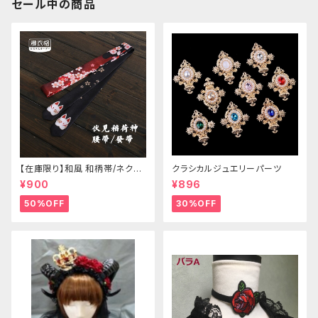
セール中の商品
【在庫限り】和風 和柄帯/ネクタ
クラシカルジュエリーパーツ
イ/リボン（狐面/金魚
¥900
¥896
50%OFF
30%OFF