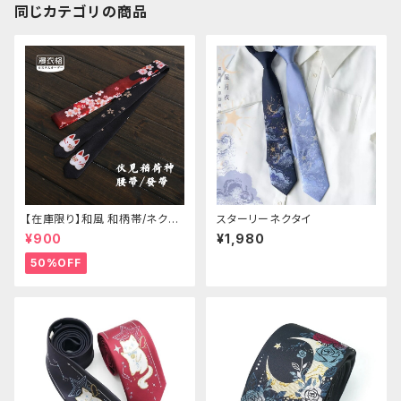
同じカテゴリの商品
【在庫限り】和風 和柄帯/ネクタ
スターリーネクタイ
イ/リボン（狐面/金魚
¥900
¥1,980
50%OFF