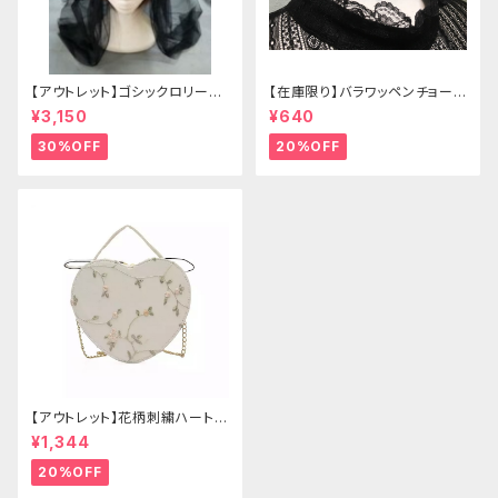
【アウトレット】ゴシックロリータ
【在庫限り】バラワッペンチョーカ
ゴールドクラウン＆ホーン(ヴェ
ー
¥3,150
¥640
ール付き)
30%OFF
20%OFF
【アウトレット】花柄刺繍ハートバ
ッグ
¥1,344
20%OFF