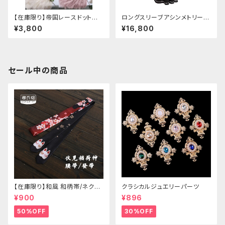
【在庫限り】帝国レースドットワ
ロングスリーブアシンメトリーチ
ンピース
ャイナドレス
¥3,800
¥16,800
セール中の商品
【在庫限り】和風 和柄帯/ネクタ
クラシカルジュエリーパーツ
イ/リボン（狐面/金魚
¥900
¥896
50%OFF
30%OFF