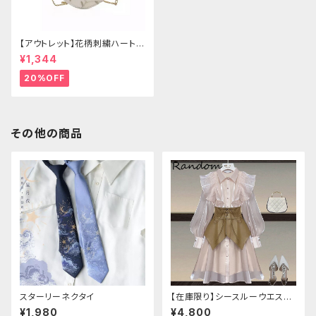
【アウトレット】花柄刺繍ハートバ
ッグ
¥1,344
20%OFF
その他の商品
スターリーネクタイ
【在庫限り】シースルーウエスト
ベルトワンピースセットアップ（ラ
¥1,980
¥4,800