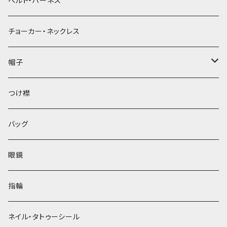
ベルト・ハーネス
チョーカー・ネックレス
帽子
ベレー帽
つけ襟
バッグ
眼鏡
指輪
ネイル・タトゥーシール