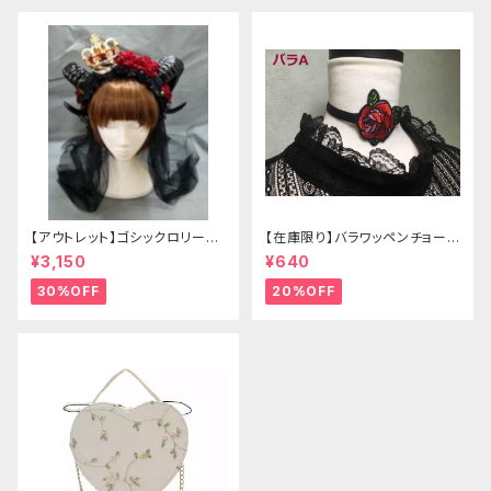
【アウトレット】ゴシックロリータ
【在庫限り】バラワッペンチョーカ
ゴールドクラウン＆ホーン(ヴェ
ー
¥3,150
¥640
ール付き)
30%OFF
20%OFF