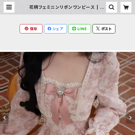
花柄フェミニンリボンワンピース | Mi
lky Rag
保存
シェア
LINE
ポスト