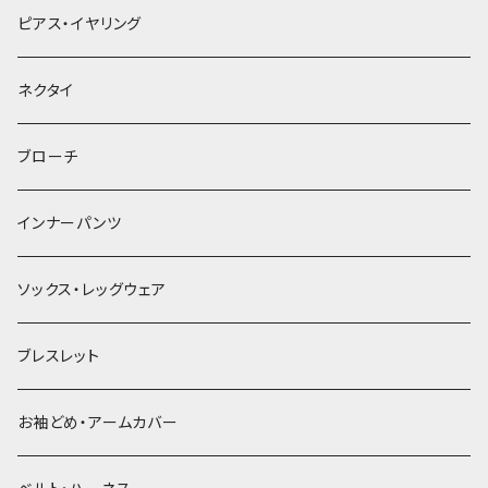
ヘアクリップ
ピアス・イヤリング
ヘッドドレス・カチューシャ
ネクタイ
ヘアゴム
ブローチ
簪
インナーパンツ
ソックス・レッグウェア
ブレスレット
お袖どめ・アームカバー