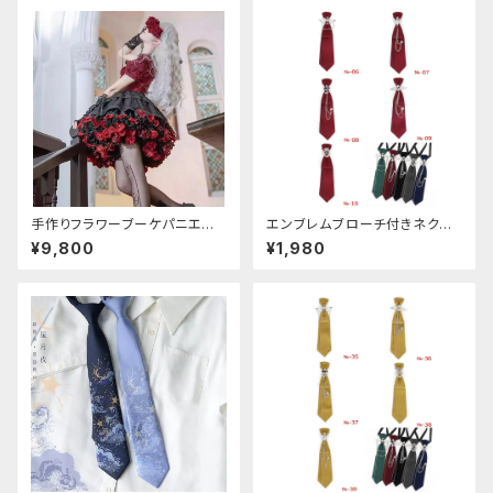
アン エスニック ロリータ 原宿
系 青文字系 ガーリー 大人可愛
い カジュアル ファッション 民族
風 コスプレ ロメルチェオ
手作りフラワーブーケパニエ
エンブレムブローチ付きネクタ
（❁⃘5色展開❁⃘）
イ(レッド)
¥9,800
¥1,980