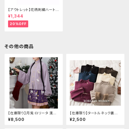
【アウトレット】花柄刺繍ハートバ
ッグ
¥1,344
20%OFF
その他の商品
【在庫限り】月兎 ロリータ 漢服
【在庫限り】タートルネック裏起
ツーピース セットアップ チャイ
毛セーター
¥8,500
¥2,500
ナ風 華ロリ ロリィタ 刺繍 和柄
ミニ スカート 紫 ウサギ柄 アジ