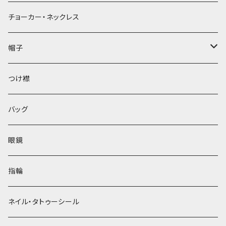
チョーカー・ネックレス
帽子
ベレー帽
つけ襟
バッグ
眼鏡
指輪
ネイル・タトゥーシール