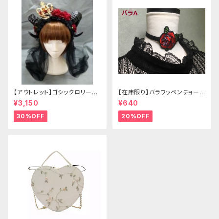
【アウトレット】ゴシックロリータ
【在庫限り】バラワッペンチョーカ
ゴールドクラウン＆ホーン(ヴェ
ー
¥3,150
¥640
ール付き)
30%OFF
20%OFF