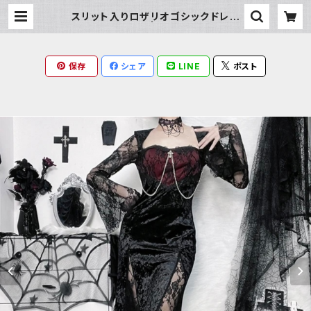
スリット入りロザリオゴシックドレス
ワンピース | Milky Rag
保存
シェア
LINE
ポスト