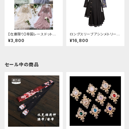
【在庫限り】帝国レースドットワ
ロングスリーブアシンメトリーチ
ンピース
ャイナドレス
¥3,800
¥16,800
セール中の商品