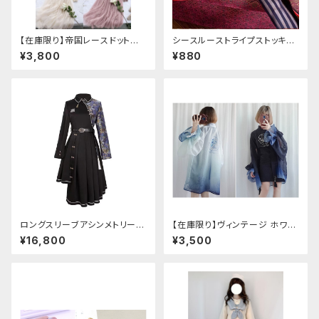
【在庫限り】帝国レースドットワ
シースルーストライプストッキン
ンピース
グ
¥3,800
¥880
ロングスリーブアシンメトリーチ
【在庫限り】ヴィンテージ ホワイ
ャイナドレス
トタイガー チョンサム ショートス
¥16,800
¥3,500
リーブ