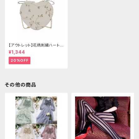
【アウトレット】花柄刺繍ハートバ
ッグ
¥1,344
20%OFF
その他の商品