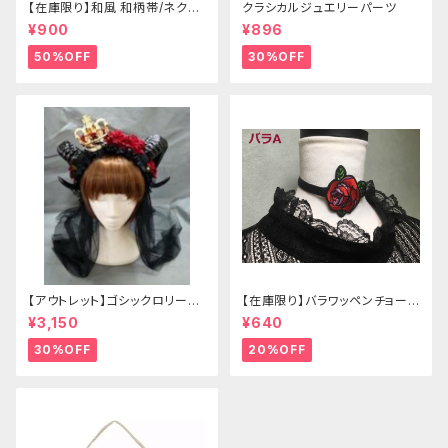
【在庫限り】和風 和柄帯/ネクタ
クラシカルジュエリーパーツ
イ/リボン（狐面/金魚
¥900
¥896
50%OFF
30%OFF
【アウトレット】ゴシックロリータ
【在庫限り】バラワッペンチョーカ
ゴールドクラウン＆ホーン(ヴェ
ー
¥3,150
¥640
ール付き)
30%OFF
20%OFF