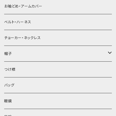
お袖どめ・アームカバー
ベルト・ハーネス
チョーカー・ネックレス
帽子
ベレー帽
つけ襟
バッグ
眼鏡