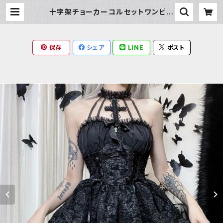
十字架チョーカーコルセットワンピー
ス | Milky Rag
保存
シェア
LINE
ポスト