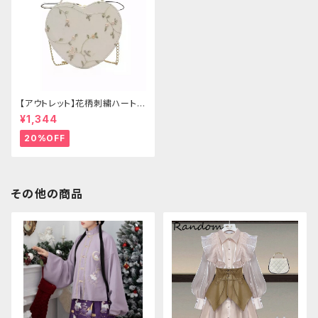
【アウトレット】花柄刺繍ハートバ
ッグ
¥1,344
20%OFF
その他の商品