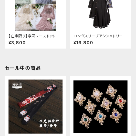
【在庫限り】帝国レースドットワ
ロングスリーブアシンメトリーチ
ンピース
ャイナドレス
¥3,800
¥16,800
セール中の商品