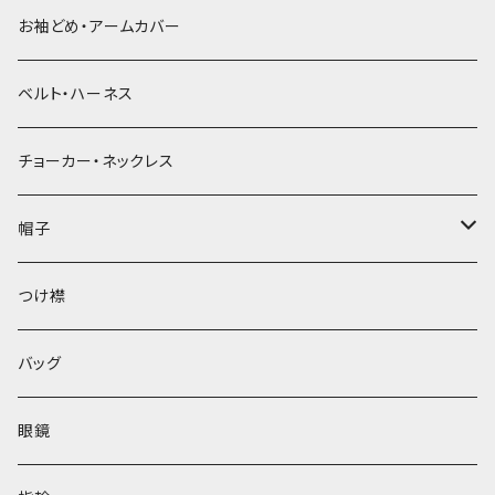
お袖どめ・アームカバー
ベルト・ハーネス
チョーカー・ネックレス
帽子
ベレー帽
つけ襟
バッグ
眼鏡