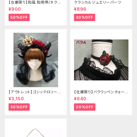
【在庫限り】和風 和柄帯/ネクタ
クラシカルジュエリーパーツ
イ/リボン（狐面/金魚
¥900
¥896
50%OFF
30%OFF
【アウトレット】ゴシックロリータ
【在庫限り】バラワッペンチョーカ
ゴールドクラウン＆ホーン(ヴェ
ー
¥3,150
¥640
ール付き)
30%OFF
20%OFF