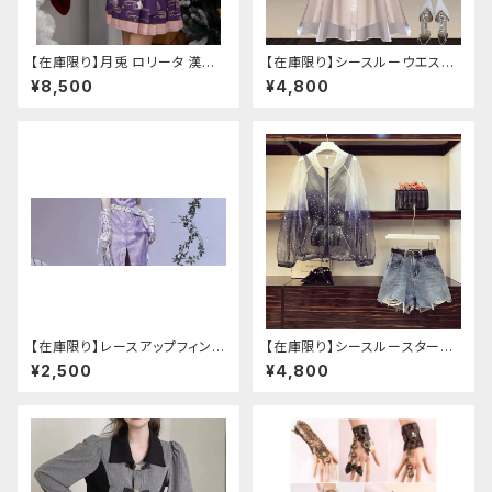
【在庫限り】月兎 ロリータ 漢服
【在庫限り】シースルーウエスト
ツーピース セットアップ チャイ
ベルトワンピースセットアップ（ラ
¥8,500
¥4,800
ナ風 華ロリ ロリィタ 刺繍 和柄
イトピンク：Lサイズ
ミニ スカート 紫 ウサギ柄 アジ
アン エスニック ロリータ 原宿
系 青文字系 ガーリー 大人可愛
い カジュアル ファッション 民族
風 コスプレ ロメルチェオ
【在庫限り】レースアップフィンガ
【在庫限り】シースルースターリ
ーレスカバー(パンクチャイナ)
ージャケットデニムパンツセット
¥2,500
¥4,800
アップ