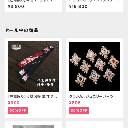
【在庫限り】帝国レースドットワ
ロングスリーブアシンメトリーチ
ンピース
ャイナドレス
¥3,800
¥16,800
セール中の商品
【在庫限り】和風 和柄帯/ネクタ
クラシカルジュエリーパーツ
イ/リボン（狐面/金魚
¥900
¥896
50%OFF
30%OFF