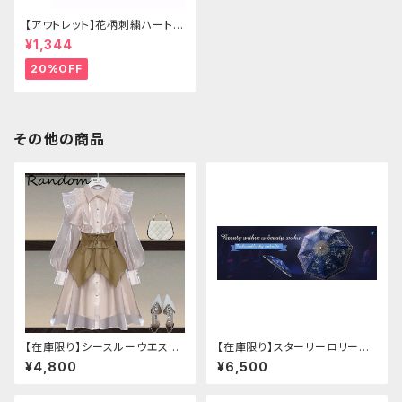
【アウトレット】花柄刺繍ハートバ
ッグ
¥1,344
20%OFF
その他の商品
【在庫限り】シースルーウエスト
【在庫限り】スターリーロリータ
ベルトワンピースセットアップ（ラ
アンブレラ
¥4,800
¥6,500
イトピンク：Lサイズ