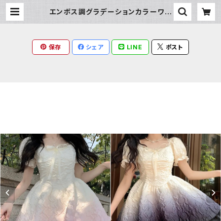
エンボス調グラデーションカラーワン
ピース | Milky Rag
保存
シェア
LINE
ポスト