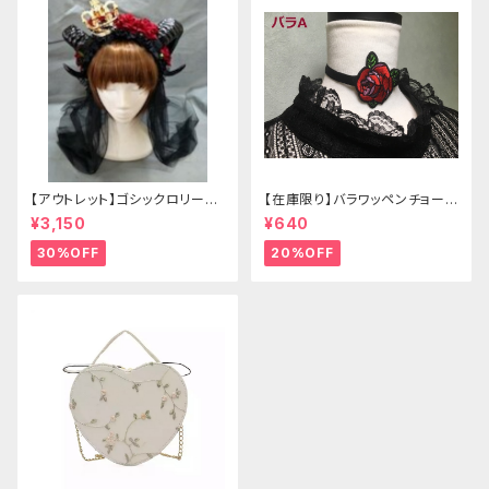
【アウトレット】ゴシックロリータ
【在庫限り】バラワッペンチョーカ
ゴールドクラウン＆ホーン(ヴェ
ー
¥3,150
¥640
ール付き)
30%OFF
20%OFF