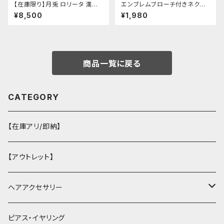
【在庫限り】月兎 ロリータ 漢服
エンブレムブローチ付きネクタ
ツーピース セットアップ チャイ
イ(ネイビー)
¥8,500
¥1,980
ナ風 華ロリ ロリィタ 刺繍 和柄
ミニ スカート 紫 ウサギ柄 アジ
アン エスニック ロリータ 原宿
系 青文字系 ガーリー 大人可愛
い カジュアル ファッション 民族
風 コスプレ ロメルチェオ
商品一覧に戻る
CATEGORY
【在庫アリ/即納】
【アウトレット】
ヘアアクセサリー
ヘアクリップ
ピアス・イヤリング