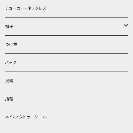
チョーカー・ネックレス
帽子
ベレー帽
つけ襟
バッグ
眼鏡
指輪
ネイル・タトゥーシール