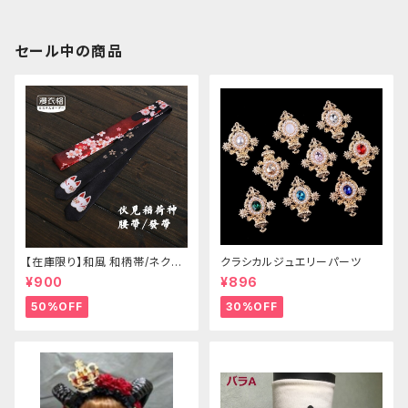
セール中の商品
【在庫限り】和風 和柄帯/ネクタ
クラシカルジュエリーパーツ
イ/リボン（狐面/金魚
¥900
¥896
50%OFF
30%OFF