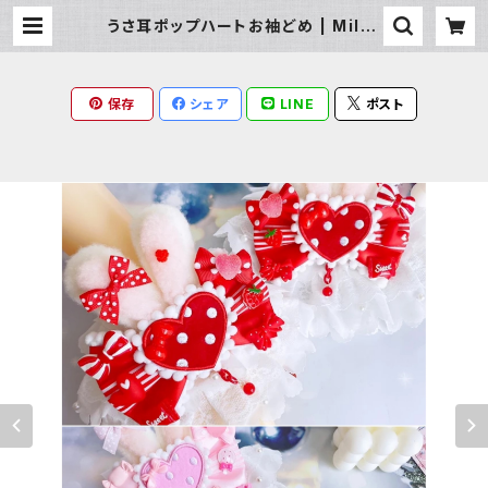
うさ耳ポップハートお袖どめ | Milky
Rag
保存
シェア
LINE
ポスト