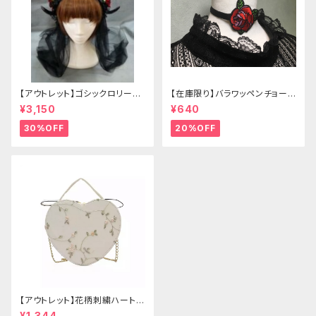
【アウトレット】ゴシックロリータ
【在庫限り】バラワッペンチョーカ
ゴールドクラウン＆ホーン(ヴェ
ー
¥3,150
¥640
ール付き)
30%OFF
20%OFF
【アウトレット】花柄刺繍ハートバ
ッグ
¥1,344