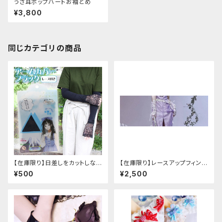
うさ耳ポップハートお袖どめ
¥3,800
同じカテゴリの商品
【在庫限り】日差しをカットしな
【在庫限り】レースアップフィンガ
がら手元もオシャレに♪ UVア
ーレスカバー(パンクチャイナ)
¥500
¥2,500
ームカバー ブラック レース
付き