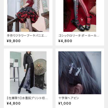
手作りフラワーブーケパニエ
ゴシックロリータ ポーカーカー
（❁⃘5色展開❁⃘）
ド柄 プリントタイツ
¥9,800
¥4,800
【在庫限り】水墨狐プリント切替
十字架ヘアピン
サイドバックルワイドパンツ（Lサ
¥4,800
¥1,000
イズ