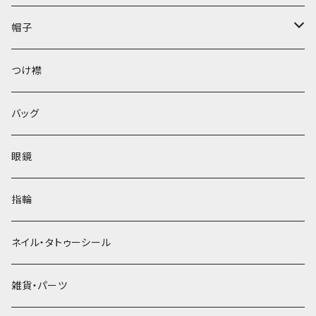
帽子
ベレー帽
つけ襟
バッグ
眼鏡
指輪
ネイル・タトゥーシール
雑貨・パーツ