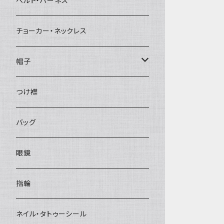
ベルト・ハーネス
チョーカー・ネックレス
帽子
ベレー帽
つけ襟
バッグ
眼鏡
指輪
ネイル・タトゥーシール