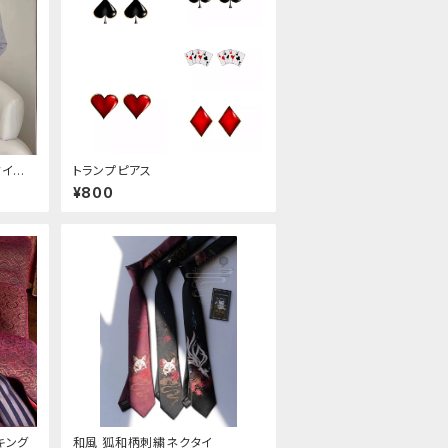
タイル
トランプピアス
¥800
キング
和風 狐和柄刺繍ネクタイ