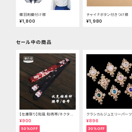
蝶羽刺繍付け襟
チャイナボタン付きつけ襟
¥1,800
¥1,980
セール中の商品
【在庫限り】和風 和柄帯/ネクタイ/
クラシカルジュエリーパーツ
リボン（狐面/金魚
¥900
¥896
50%OFF
30%OFF