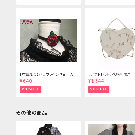
【在庫限り】バラワッペンチョーカー
【アウトレット】花柄刺繍ハー
グ
¥640
¥1,344
20%OFF
20%OFF
その他の商品