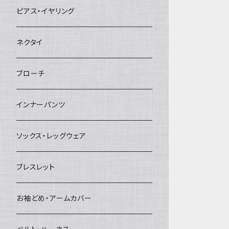
ヘアクリップ
ピアス・イヤリング
ヘッドドレス・カチューシャ
ネクタイ
ヘアゴム
ブローチ
簪
インナーパンツ
ソックス・レッグウェア
ブレスレット
お袖どめ・アームカバー