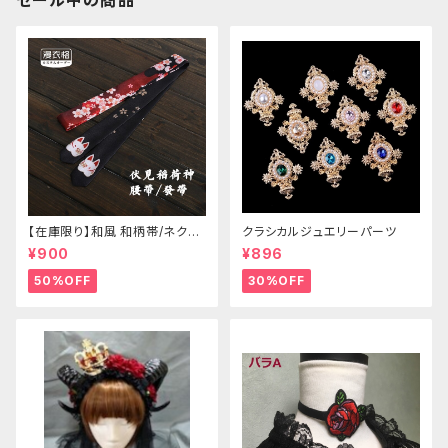
セール中の商品
【在庫限り】和風 和柄帯/ネクタ
クラシカルジュエリーパーツ
イ/リボン（狐面/金魚
¥900
¥896
50%OFF
30%OFF