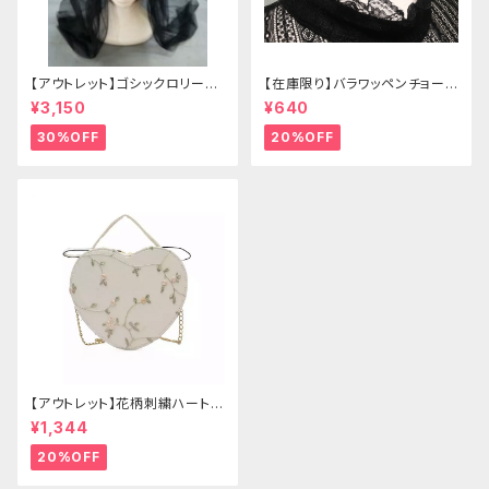
【アウトレット】ゴシックロリータ
【在庫限り】バラワッペンチョーカ
ゴールドクラウン＆ホーン(ヴェ
ー
¥3,150
¥640
ール付き)
30%OFF
20%OFF
【アウトレット】花柄刺繍ハートバ
ッグ
¥1,344
20%OFF