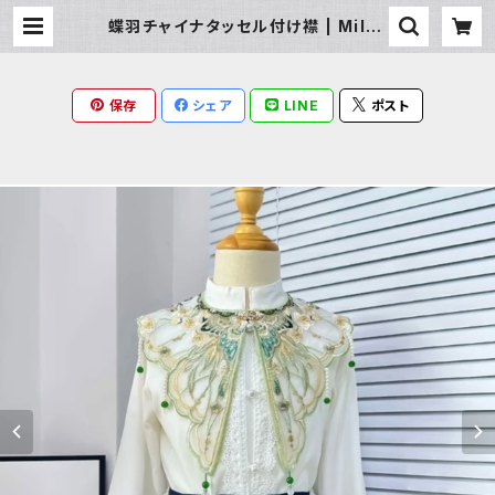
蝶羽チャイナタッセル付け襟 | Milky
Rag
保存
シェア
LINE
ポスト