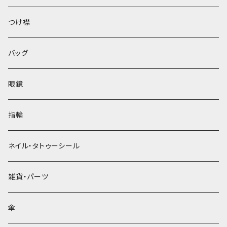
ベレー帽
つけ襟
バッグ
眼鏡
指輪
ネイル・タトゥーシール
雑貨・パーツ
傘