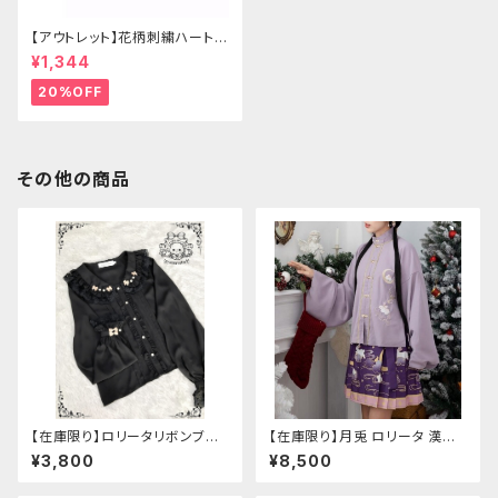
【アウトレット】花柄刺繍ハートバ
ッグ
¥1,344
20%OFF
その他の商品
【在庫限り】ロリータリボンブラ
【在庫限り】月兎 ロリータ 漢服
ウス：フリーサイズ
ツーピース セットアップ チャイ
¥3,800
¥8,500
ナ風 華ロリ ロリィタ 刺繍 和柄
ミニ スカート 紫 ウサギ柄 アジ