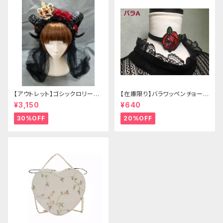
【アウトレット】ゴシックロリータ
【在庫限り】バラワッペンチョーカ
ゴールドクラウン＆ホーン(ヴェ
ー
¥3,150
¥640
ール付き)
30%OFF
20%OFF