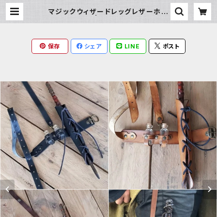
マジックウィザードレッグレザーホル
ダー | Milky Rag
保存
シェア
LINE
ポスト