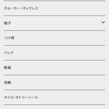
チョーカー・ネックレス
帽子
ベレー帽
つけ襟
バッグ
眼鏡
指輪
ネイル・タトゥーシール