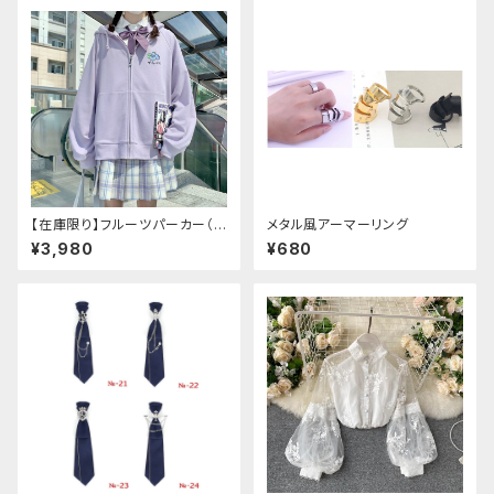
アン エスニック ロリータ 原宿
系 青文字系 ガーリー 大人可愛
い カジュアル ファッション 民族
風 コスプレ ロメルチェオ
【在庫限り】フルーツパーカー（ブ
メタル風アーマーリング
ルべリ、ブドウ、キウイ、チェリー、
¥3,980
¥680
ぶどう