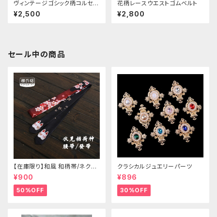
ヴィンテージゴシック柄コルセッ
花柄レースウエストゴムベルト
ト
¥2,500
¥2,800
セール中の商品
【在庫限り】和風 和柄帯/ネクタ
クラシカルジュエリーパーツ
イ/リボン（狐面/金魚
¥900
¥896
50%OFF
30%OFF