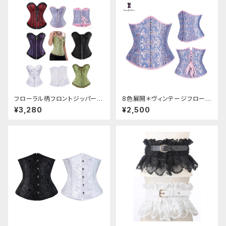
フローラル柄フロントジッパーコ
8色展開＊ヴィンテージフローラ
ルセット
ル柄コルセット
¥3,280
¥2,500