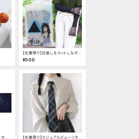
【在庫限り】日差しをカットしながら
手元もオシャレに♪ UVアームカ
¥500
バー ブラック レース付き
ータア
【在庫限り】カジュアルピューリタン