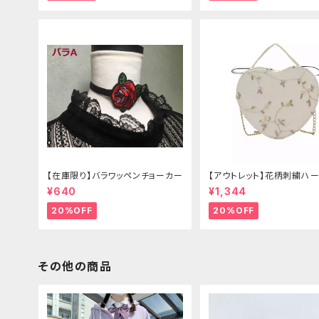
【在庫限り】バラワッペンチョーカー
【アウトレット】花柄刺繍ハー
グ
¥640
¥1,344
20%OFF
20%OFF
その他の商品