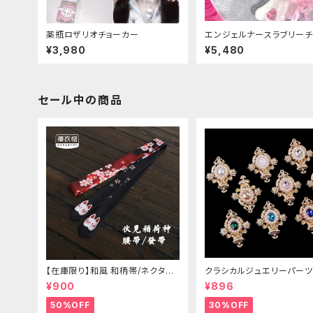
薬瓶ロザリオチョーカー
エンジェルナースラブリーチ
ー
¥3,980
¥5,480
セール中の商品
【在庫限り】和風 和柄帯/ネクタイ/
クラシカルジュエリーパーツ
リボン（狐面/金魚
¥900
¥896
50%OFF
30%OFF