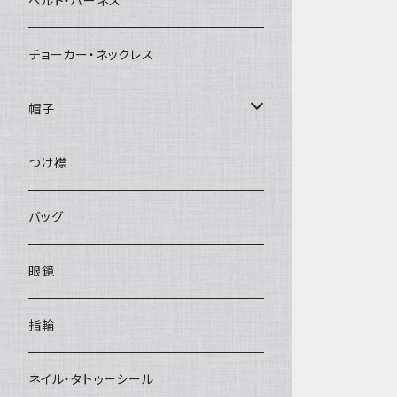
ベルト・ハーネス
チョーカー・ネックレス
帽子
ベレー帽
つけ襟
バッグ
眼鏡
指輪
ネイル・タトゥーシール