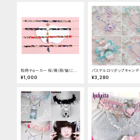
和柄チョーカー 桜/房/扇/猫/こい
パステルロリポップキャンデ
のぼり
クレス
¥1,000
¥3,280