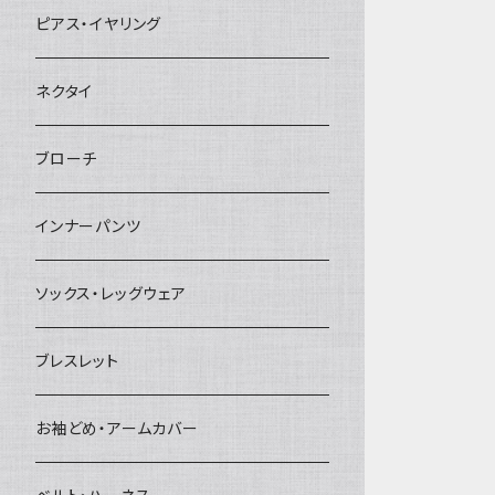
ヘアクリップ
ピアス・イヤリング
ヘッドドレス・カチューシャ
ネクタイ
ヘアゴム
ブローチ
簪
インナーパンツ
ソックス・レッグウェア
ブレスレット
お袖どめ・アームカバー