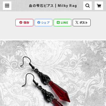
血の雫石ピアス | Milky Rag
保存
シェア
LINE
ポスト