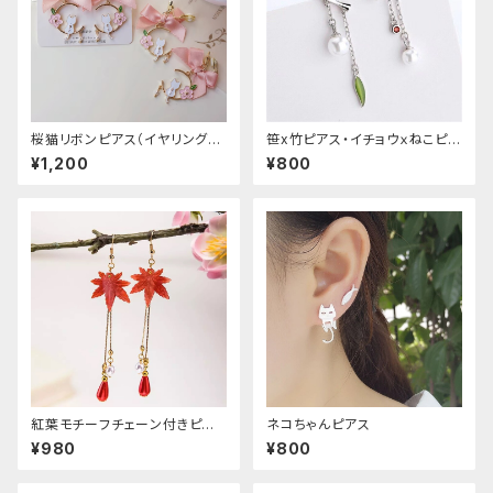
桜猫リボンピアス（イヤリング変
笹x竹ピアス・イチョウｘねこピア
更可能
ス
¥1,200
¥800
紅葉モチーフチェーン付きピア
ネコちゃんピアス
ス
¥980
¥800