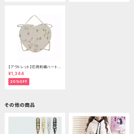
【アウトレット】花柄刺繍ハートバ
ッグ
¥1,344
20%OFF
その他の商品