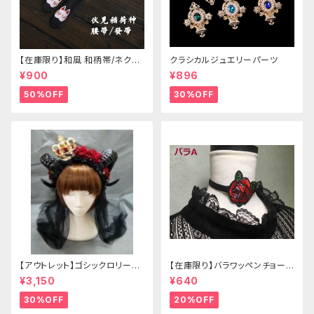
【在庫限り】和風 和柄帯/ネクタ
クラシカルジュエリーパーツ
イ/リボン（狐面/金魚
¥900
¥896
50%OFF
30%OFF
【アウトレット】ゴシックロリータ
【在庫限り】バラワッペンチョーカ
ゴールドクラウン＆ホーン(ヴェ
ー
¥3,150
¥640
ール付き)
30%OFF
20%OFF