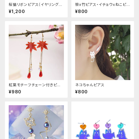
桜猫リボンピアス（イヤリング変
笹x竹ピアス・イチョウｘねこピア
更可能
ス
¥1,200
¥800
紅葉モチーフチェーン付きピア
ネコちゃんピアス
ス
¥980
¥800