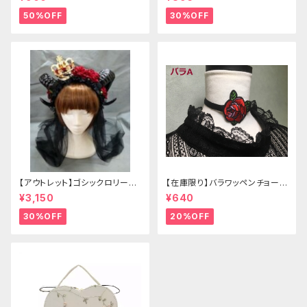
50%OFF
30%OFF
【アウトレット】ゴシックロリータ
【在庫限り】バラワッペンチョーカ
ゴールドクラウン＆ホーン(ヴェ
ー
¥3,150
¥640
ール付き)
30%OFF
20%OFF