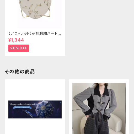
【アウトレット】花柄刺繍ハートバ
ッグ
¥1,344
20%OFF
その他の商品