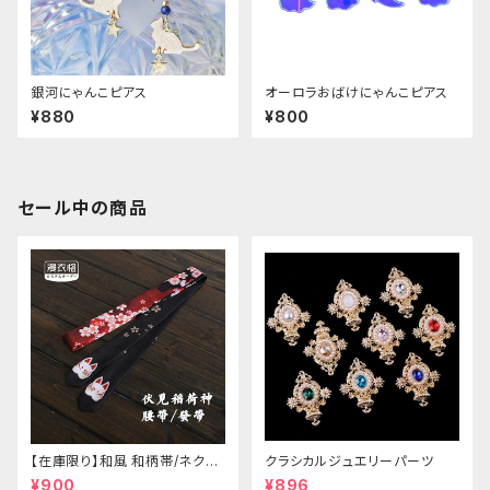
銀河にゃんこピアス
オーロラおばけにゃんこピアス
¥880
¥800
セール中の商品
【在庫限り】和風 和柄帯/ネクタ
クラシカルジュエリーパーツ
イ/リボン（狐面/金魚
¥900
¥896