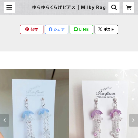
ゆらゆらくらげピアス | Milky Rag
保存
シェア
LINE
ポスト