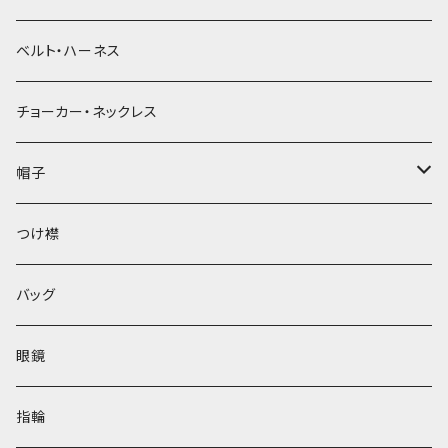
ベルト・ハーネス
チョーカー・ネックレス
帽子
ベレー帽
つけ襟
バッグ
眼鏡
指輪