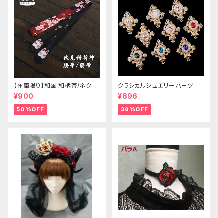
【在庫限り】和風 和柄帯/ネクタ
クラシカルジュエリーパーツ
イ/リボン（狐面/金魚
¥900
¥896
50%OFF
30%OFF