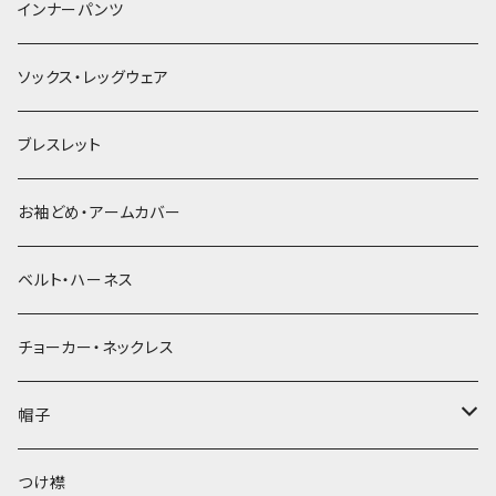
簪
インナーパンツ
ソックス・レッグウェア
ブレスレット
お袖どめ・アームカバー
ベルト・ハーネス
チョーカー・ネックレス
帽子
ベレー帽
つけ襟