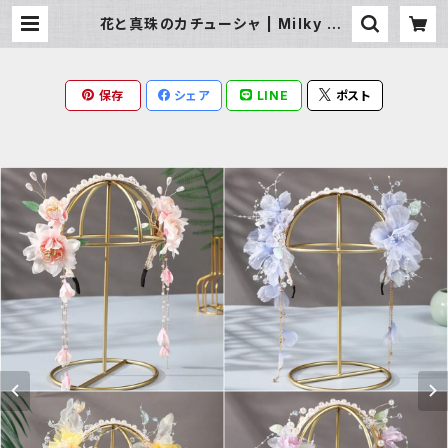
花と真珠のカチューシャ | Milky Ra
g
保存
シェア
LINE
ポスト