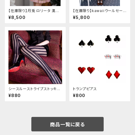
【在庫限り】月兎 ロリータ 漢服
【在庫限り】kawaiiウールセーラ
ツーピース セットアップ チャイ
ージャケット(胸元リボン付き) M
¥8,500
¥5,800
ナ風 華ロリ ロリィタ 刺繍 和柄
サイズ
ミニ スカート 紫 ウサギ柄 アジ
アン エスニック ロリータ 原宿
系 青文字系 ガーリー 大人可愛
い カジュアル ファッション 民族
風 コスプレ ロメルチェオ
シースルーストライプストッキン
トランプピアス
グ
¥880
¥800
商品一覧に戻る