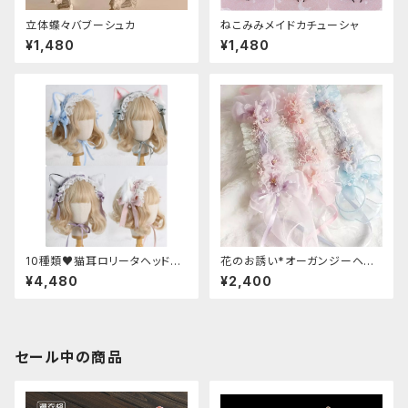
立体蝶々バブーシュカ
ねこみみメイドカチューシャ
¥1,480
¥1,480
10種類♥猫耳ロリータヘッドド
花のお誘い*オーガンジーヘッド
レス
ドレス
¥4,480
¥2,400
セール中の商品