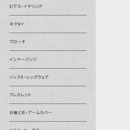
ヘアクリップ
ピアス・イヤリング
ヘッドドレス・カチューシャ
ネクタイ
ヘアゴム
ブローチ
簪
インナーパンツ
ソックス・レッグウェア
ブレスレット
お袖どめ・アームカバー