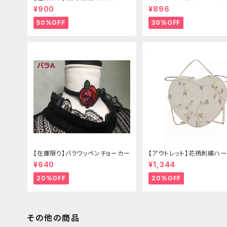
リボン（狐面/金魚
¥900
¥896
50%OFF
30%OFF
【在庫限り】バラワッペンチョーカー
【アウトレット】花柄刺繍ハー
グ
¥640
¥1,344
20%OFF
20%OFF
その他の商品