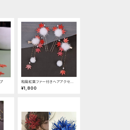
プ
和風紅葉ファー付きヘアアクセサ
リー
¥1,800