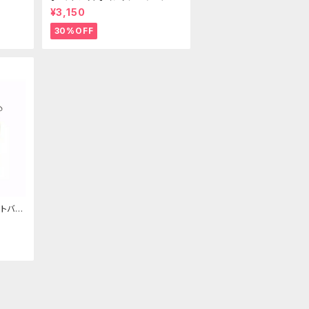
ールドクラウン＆ホーン(ヴェール
¥3,150
付き)
30%OFF
トバッ