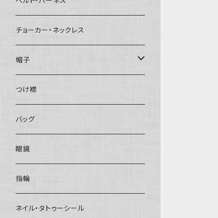
ベルト・ハーネス
チョーカー・ネックレス
帽子
ベレー帽
つけ襟
バッグ
眼鏡
指輪
ネイル・タトゥーシール