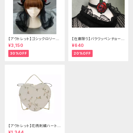
【アウトレット】ゴシックロリータ
【在庫限り】バラワッペンチョーカ
ゴールドクラウン＆ホーン(ヴェ
ー
¥3,150
¥640
ール付き)
30%OFF
20%OFF
【アウトレット】花柄刺繍ハートバ
ッグ
¥1,344