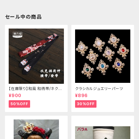
セール中の商品
【在庫限り】和風 和柄帯/ネクタ
クラシカルジュエリーパーツ
イ/リボン（狐面/金魚
¥900
¥896
50%OFF
30%OFF