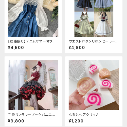
【在庫限り】デニムサマーオフシ
ウエストボタンリボンセーラーワ
ョルダーワンピース（ミニ丈
ンピース
¥4,500
¥4,800
手作りフラワーブーケパニエ
なるとヘアクリップ
（❁⃘5色展開❁⃘）
¥9,800
¥1,200