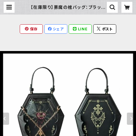
【在庫限り】悪魔の棺バッグ：ブラック
| Milky Rag
保存
シェア
LINE
ポスト