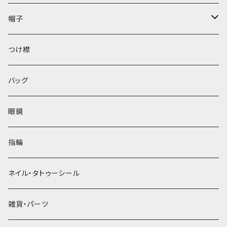
帽子
ベレー帽
つけ襟
バッグ
眼鏡
指輪
ネイル・タトゥーシール
雑貨・パーツ