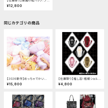
【在庫限り】悪魔の棺バッグ：ブラ
ック
¥12,800
同じカテゴリの商品
【2026新作】めっちゃでかいロ
【在庫限り】推し活！棺桶ショルダ
リータリボンバッグ[メッシュボウ
ーバッグ
¥15,800
¥4,800
ノットブックバッグ]